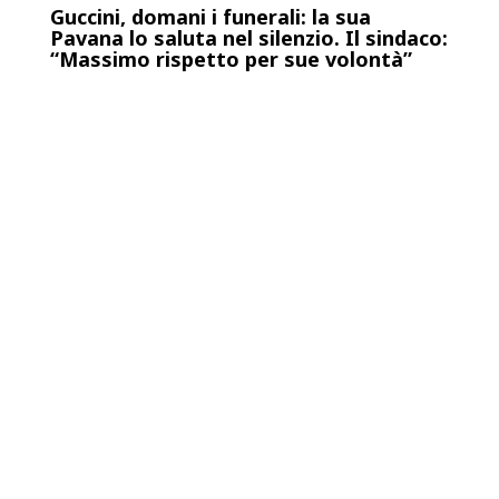
Guccini, domani i funerali: la sua
Pavana lo saluta nel silenzio. Il sindaco:
“Massimo rispetto per sue volontà”