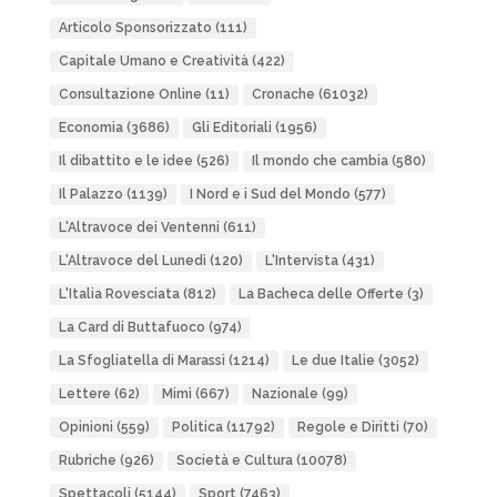
Articolo Sponsorizzato
(111)
Capitale Umano e Creatività
(422)
Consultazione Online
(11)
Cronache
(61032)
Economia
(3686)
Gli Editoriali
(1956)
Il dibattito e le idee
(526)
Il mondo che cambia
(580)
Il Palazzo
(1139)
I Nord e i Sud del Mondo
(577)
L'Altravoce dei Ventenni
(611)
L'Altravoce del Lunedì
(120)
L'Intervista
(431)
L'Italia Rovesciata
(812)
La Bacheca delle Offerte
(3)
La Card di Buttafuoco
(974)
La Sfogliatella di Marassi
(1214)
Le due Italie
(3052)
Lettere
(62)
Mimì
(667)
Nazionale
(99)
Opinioni
(559)
Politica
(11792)
Regole e Diritti
(70)
Rubriche
(926)
Società e Cultura
(10078)
Spettacoli
(5144)
Sport
(7463)