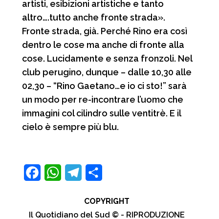
artisti, esibizioni artistiche e tanto
altro….tutto anche fronte strada».
Fronte strada, già. Perché Rino era così
dentro le cose ma anche di fronte alla
cose. Lucidamente e senza fronzoli. Nel
club perugino, dunque – dalle 10,30 alle
02,30 – “Rino Gaetano…e io ci sto!” sarà
un modo per re-incontrare l’uomo che
immagini col cilindro sulle ventitrè. E il
cielo è sempre più blu.
F
W
T
C
a
h
e
o
COPYRIGHT
c
a
l
n
Il Quotidiano del Sud © - RIPRODUZIONE