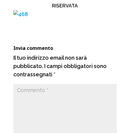
e
t
e
d
RISERVATA
b
s
g
i
o
A
r
v
o
p
a
i
k
p
m
d
Invia commento
i
Il tuo indirizzo email non sarà
pubblicato.
I campi obbligatori sono
contrassegnati
*