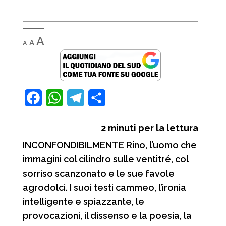
Decrease
Reset
Increase
A
A
A
font
font
font
size.
size.
size.
F
W
T
C
a
h
e
o
2
minuti per la lettura
c
a
l
n
INCONFONDIBILMENTE Rino, l’uomo che
e
t
e
d
immagini col cilindro sulle ventitré, col
b
s
g
i
sorriso scanzonato e le sue favole
o
A
r
v
agrodolci. I suoi testi cammeo, l’ironia
o
p
a
i
intelligente e spiazzante, le
provocazioni, il dissenso e la poesia, la
k
p
m
d