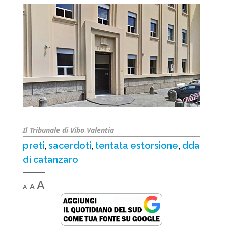
Il Tribunale di Vibo Valentia
preti
,
sacerdoti
,
tentata estorsione
,
dda
di catanzaro
Decrease
Reset
Increase
A
A
A
font
font
font
size.
size.
size.