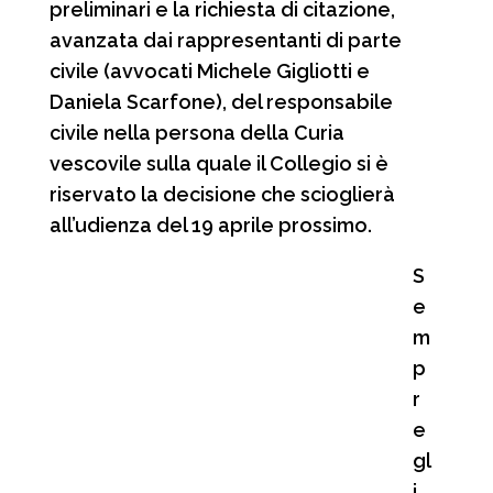
preliminari e la richiesta di citazione,
avanzata dai rappresentanti di parte
civile (avvocati Michele Gigliotti e
Daniela Scarfone), del responsabile
civile nella persona della Curia
vescovile sulla quale il Collegio si è
riservato la decisione che scioglierà
all’udienza del 19 aprile prossimo.
S
e
m
p
r
e
gl
i