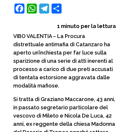
F
W
T
C
a
h
e
o
1
minuto per la lettura
c
a
l
n
VIBO VALENTIA – La Procura
e
t
e
d
distrettuale antimafia di Catanzaro ha
b
s
g
i
aperto un’inchiesta per far luce sulla
o
A
r
v
sparizione di una serie di atti inerenti al
o
p
a
i
processo a carico di due preti accusati
di tentata estorsione aggravata dalle
k
p
m
d
modalità mafiose.
i
Si tratta di Graziano Maccarone, 43 anni,
in passato segretario particolare del
vescovo di Mileto e Nicola De Luca, 42
anni, ex reggente della chiesa Madonna