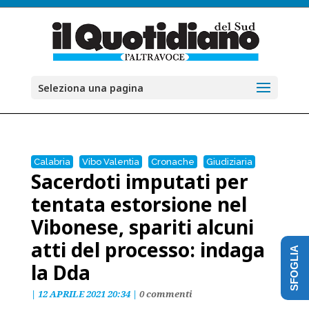
Seleziona una pagina
Calabria
Vibo Valentia
Cronache
Giudiziaria
Sacerdoti imputati per
tentata estorsione nel
Vibonese, spariti alcuni
atti del processo: indaga
SFOGLIA
la Dda
|
12 APRILE 2021 20:34
|
0 commenti