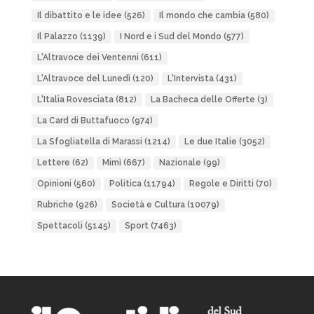
Il dibattito e le idee
(526)
Il mondo che cambia
(580)
Il Palazzo
(1139)
I Nord e i Sud del Mondo
(577)
L'Altravoce dei Ventenni
(611)
L'Altravoce del Lunedì
(120)
L'Intervista
(431)
L'Italia Rovesciata
(812)
La Bacheca delle Offerte
(3)
La Card di Buttafuoco
(974)
La Sfogliatella di Marassi
(1214)
Le due Italie
(3052)
Lettere
(62)
Mimì
(667)
Nazionale
(99)
Opinioni
(560)
Politica
(11794)
Regole e Diritti
(70)
Rubriche
(926)
Società e Cultura
(10079)
Spettacoli
(5145)
Sport
(7463)