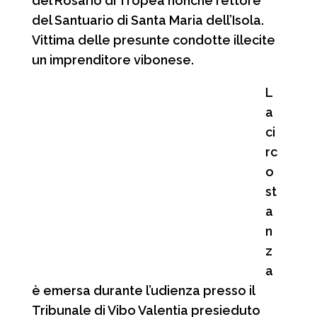
del Rosario di Tropea nonché rettore
del Santuario di Santa Maria dell’Isola.
Vittima delle presunte condotte illecite
un imprenditore vibonese.
L
a
ci
rc
o
st
a
n
z
a
è emersa durante l’udienza presso il
Tribunale di Vibo Valentia presieduto