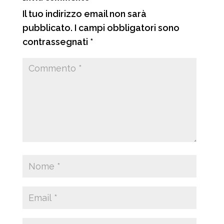
i
Il tuo indirizzo email non sarà
pubblicato.
I campi obbligatori sono
contrassegnati
*