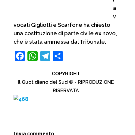
a
v
vocati Gigliotti e Scarfone ha chiesto
una costituzione di parte civile ex novo,
che è stata ammessa dal Tribunale.
F
W
T
C
a
h
e
o
COPYRIGHT
c
a
l
n
Il Quotidiano del Sud © - RIPRODUZIONE
e
t
e
d
RISERVATA
b
s
g
i
o
A
r
v
o
p
a
i
k
p
m
d
Invia commento