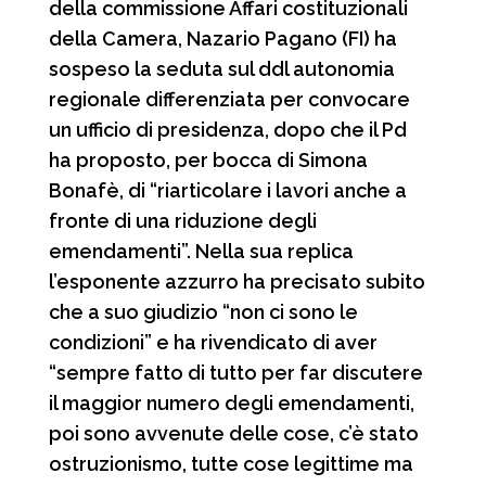
della commissione Affari costituzionali
b
s
g
i
della Camera, Nazario Pagano (FI) ha
o
A
r
v
sospeso la seduta sul ddl autonomia
o
p
a
i
regionale differenziata per convocare
un ufficio di presidenza, dopo che il Pd
k
p
m
d
ha proposto, per bocca di Simona
i
Bonafè, di “riarticolare i lavori anche a
fronte di una riduzione degli
emendamenti”. Nella sua replica
l’esponente azzurro ha precisato subito
che a suo giudizio “non ci sono le
condizioni” e ha rivendicato di aver
“sempre fatto di tutto per far discutere
il maggior numero degli emendamenti,
poi sono avvenute delle cose, c’è stato
ostruzionismo, tutte cose legittime ma