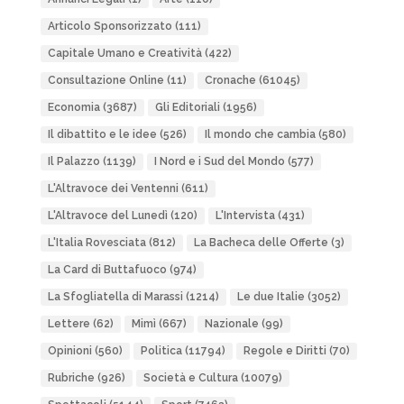
Articolo Sponsorizzato
(111)
Capitale Umano e Creatività
(422)
Consultazione Online
(11)
Cronache
(61045)
Economia
(3687)
Gli Editoriali
(1956)
Il dibattito e le idee
(526)
Il mondo che cambia
(580)
Il Palazzo
(1139)
I Nord e i Sud del Mondo
(577)
L'Altravoce dei Ventenni
(611)
L'Altravoce del Lunedì
(120)
L'Intervista
(431)
L'Italia Rovesciata
(812)
La Bacheca delle Offerte
(3)
La Card di Buttafuoco
(974)
La Sfogliatella di Marassi
(1214)
Le due Italie
(3052)
Lettere
(62)
Mimì
(667)
Nazionale
(99)
Opinioni
(560)
Politica
(11794)
Regole e Diritti
(70)
Rubriche
(926)
Società e Cultura
(10079)