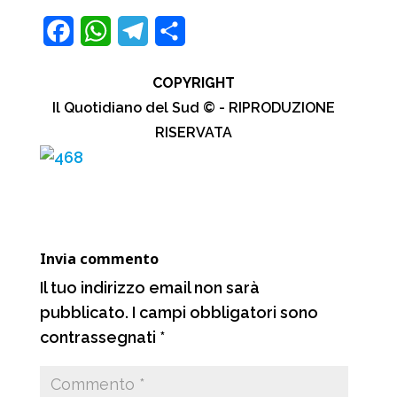
F
W
T
C
a
h
e
o
COPYRIGHT
c
a
l
n
Il Quotidiano del Sud © - RIPRODUZIONE
e
t
e
d
RISERVATA
b
s
g
i
o
A
r
v
o
p
a
i
k
p
m
d
Invia commento
i
Il tuo indirizzo email non sarà
pubblicato.
I campi obbligatori sono
contrassegnati
*