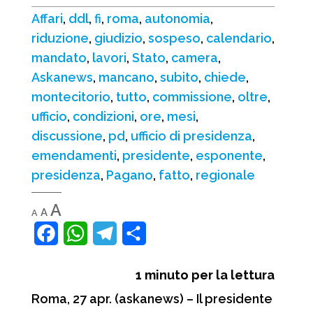
Affari
,
ddl
,
fi
,
roma
,
autonomia
,
riduzione
,
giudizio
,
sospeso
,
calendario
,
mandato
,
lavori
,
Stato
,
camera
,
Askanews
,
mancano
,
subito
,
chiede
,
montecitorio
,
tutto
,
commissione
,
oltre
,
ufficio
,
condizioni
,
ore
,
mesi
,
discussione
,
pd
,
ufficio di presidenza
,
emendamenti
,
presidente
,
esponente
,
presidenza
,
Pagano
,
fatto
,
regionale
Decrease
Reset
Increase
A
A
A
font
font
font
size.
size.
F
W
T
C
size.
a
h
e
o
1
minuto per la lettura
c
a
l
n
Roma, 27 apr. (askanews) – Il presidente
e
t
e
d