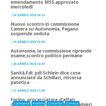
emendamento M5S approvato
mercoledì
|
26 APRILE 2024 16:55
Nuovo scontro in commissione
Camera su Autonomia, Pagano
sospende seduta
|
26 APRILE 2024 16:09
Autonomia, la commissione riprende
esame,scontro politico permane
|
26 APRILE 2024 14:03
Sanità,Fdi: pdl Schlein dice cose
annunciate da Schillaci, rincorsa
patetica
|
25 APRILE 2024 17:46
Forino, procacciatore d'affari
denunciato per truffa dai Carabinieri
Campania
Avellino
Cronache
Cronaca