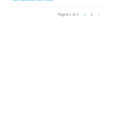
Pagina 1 di 2
1
2
»