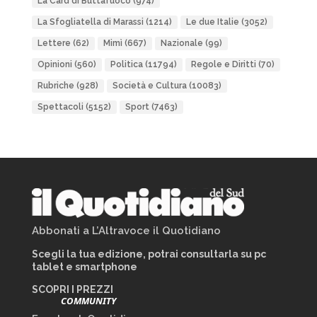
La Card di Buttafuoco
(974)
La Sfogliatella di Marassi
(1214)
Le due Italie
(3052)
Lettere
(62)
Mimì
(667)
Nazionale
(99)
Opinioni
(560)
Politica
(11794)
Regole e Diritti
(70)
Rubriche
(928)
Società e Cultura
(10083)
Spettacoli
(5152)
Sport
(7463)
Abbonati a L’Altravoce il Quotidiano
Scegli la tua edizione, potrai consultarla su pc
tablet e smartphone
SCOPRI I PREZZI
COMMUNITY