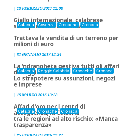
|
13 FEBBRAIO 2017 12:08
Giallo internazionale, calabrese
scomparso in Costa Rica
Calabria
Cosenza
Cronache
Cronaca
Trattava la vendita di un terreno per
milioni di euro
|
31 GENNAIO 2017 12:34
La 'ndrangheta gestiva tutti gli affari
di Reggio
Calabria
Reggio Calabria
Cronache
Cronaca
Lo strapotere su assunzioni, negozi
e imprese
|
15 MARZO 2016 13:28
Affari d'oro per i centri di
accoglienza, la Calabria
Calabria
Cronache
Cronaca
tra le regioni ad alto rischio: «Manca
trasparenza»
|
25 FEBBRAIO 2016 12:27