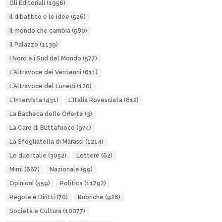
Gli Editoriali
(1956)
Il dibattito e le idee
(526)
Il mondo che cambia
(580)
Il Palazzo
(1139)
I Nord e i Sud del Mondo
(577)
L'Altravoce dei Ventenni
(611)
L'Altravoce del Lunedì
(120)
L'Intervista
(431)
L'Italia Rovesciata
(812)
La Bacheca delle Offerte
(3)
La Card di Buttafuoco
(974)
La Sfogliatella di Marassi
(1214)
Le due Italie
(3052)
Lettere
(62)
Mimì
(667)
Nazionale
(99)
Opinioni
(559)
Politica
(11792)
Regole e Diritti
(70)
Rubriche
(926)
Società e Cultura
(10077)