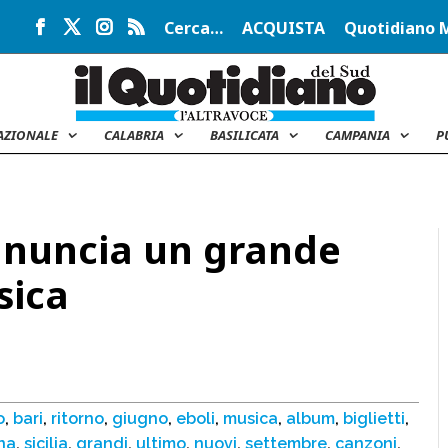
Cerca…
ACQUISTA
Quotidiano 
AZIONALE
CALABRIA
BASILICATA
CAMPANIA
P
nnuncia un grande
sica
o
,
bari
,
ritorno
,
giugno
,
eboli
,
musica
,
album
,
biglietti
,
na
,
sicilia
,
grandi
,
ultimo
,
nuovi
,
settembre
,
canzoni
,