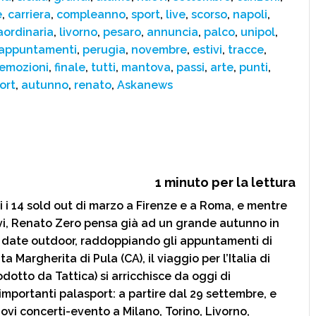
e
,
carriera
,
compleanno
,
sport
,
live
,
scorso
,
napoli
,
aordinaria
,
livorno
,
pesaro
,
annuncia
,
palco
,
unipol
,
appuntamenti
,
perugia
,
novembre
,
estivi
,
tracce
,
emozioni
,
finale
,
tutti
,
mantova
,
passi
,
arte
,
punti
,
ort
,
autunno
,
renato
,
Askanews
1
minuto per la lettura
ti i 14 sold out di marzo a Firenze e a Roma, e mentre
vi, Renato Zero pensa già ad un grande autunno in
 date outdoor, raddoppiando gli appuntamenti di
a Margherita di Pula (CA), il viaggio per l’Italia di
odotto da Tattica) si arricchisce da oggi di
importanti palasport: a partire dal 29 settembre, e
uovi concerti-evento a Milano, Torino, Livorno,