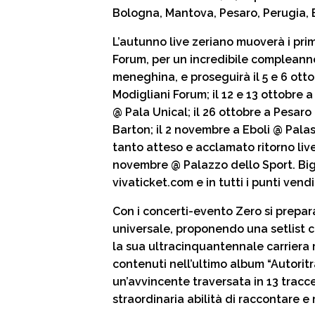
Bologna, Mantova, Pesaro, Perugia, 
i
L’autunno live zeriano muoverà i prim
Forum, per un incredibile compleanno
meneghina, e proseguirà il 5 e 6 otto
Modigliani Forum; il 12 e 13 ottobre 
@ Pala Unical; il 26 ottobre a Pesaro 
Barton; il 2 novembre a Eboli @ Palas
tanto atteso e acclamato ritorno live 
novembre @ Palazzo dello Sport. Bigl
vivaticket.com e in tutti i punti vendi
Con i concerti-evento Zero si prepar
universale, proponendo una setlist 
la sua ultracinquantennale carriera mu
contenuti nell’ultimo album “Autoritr
un’avvincente traversata in 13 tracce
straordinaria abilità di raccontare e 