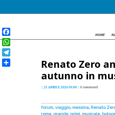
HOME
N
Facebook
WhatsApp
Renato Zero a
Telegram
Condividi
autunno in mu
|
25 APRILE 2024 09:00
|
0 commenti
forum
,
viaggio
,
messina
,
Renato Zer
roma
,
grande
,
primi
,
musicale
,
bolog