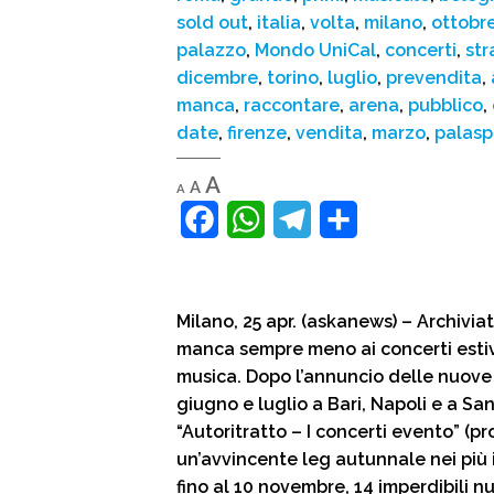
sold out
,
italia
,
volta
,
milano
,
ottobr
palazzo
,
Mondo UniCal
,
concerti
,
str
dicembre
,
torino
,
luglio
,
prevendita
,
manca
,
raccontare
,
arena
,
pubblico
,
date
,
firenze
,
vendita
,
marzo
,
palasp
Decrease
Reset
Increase
A
A
A
font
font
size.
font
F
W
T
C
size.
size.
a
h
e
o
c
a
l
n
Milano, 25 apr. (askanews) – Archivia
e
t
e
d
manca sempre meno ai concerti esti
b
s
g
i
musica. Dopo l’annuncio delle nuove
giugno e luglio a Bari, Napoli e a Sant
o
A
r
v
“Autoritratto – I concerti evento” (pr
o
p
a
i
un’avvincente leg autunnale nei più 
k
p
m
d
fino al 10 novembre, 14 imperdibili n