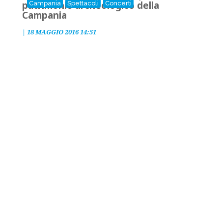
patrimonio archeologico della
Campania
Spettacoli
Concerti
Campania
|
18 MAGGIO 2016 14:51