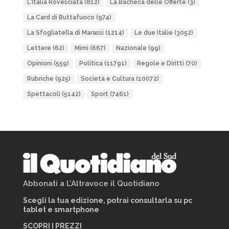
L'Italia Rovesciata
(812)
La Bacheca delle Offerte
(3)
La Card di Buttafuoco
(974)
La Sfogliatella di Marassi
(1214)
Le due Italie
(3052)
Lettere
(62)
Mimì
(667)
Nazionale
(99)
Opinioni
(559)
Politica
(11791)
Regole e Diritti
(70)
Rubriche
(925)
Società e Cultura
(10072)
Spettacoli
(5142)
Sport
(7461)
Abbonati a L’Altravoce il Quotidiano
Scegli la tua edizione, potrai consultarla su pc
tablet e smartphone
SCOPRI I PREZZI