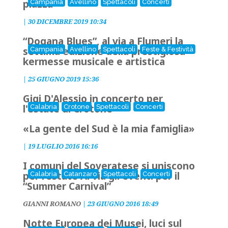
piazza
Campania
Avellino
Spettacoli
Concerti
|
30 DICEMBRE 2019 10:34
“Dogana Blues”, al via a Flumeri la
settima edizione della prestigiosa
Campania
Avellino
Spettacoli
Feste & Festività
kermesse musicale e artistica
|
25 GIUGNO 2019 15:36
Gigi D'Alessio in concerto per
l'estate di Crotone
Calabria
Crotone
Spettacoli
Concerti
«La gente del Sud è la mia famiglia»
|
19 LUGLIO 2016 16:16
I comuni del Soveratese si uniscono
per l’estate Al via gli eventi per il
Calabria
Catanzaro
Spettacoli
Concerti
“Summer Carnival”
GIANNI ROMANO
|
23 GIUGNO 2016 18:49
Notte Europea dei Musei, luci sul