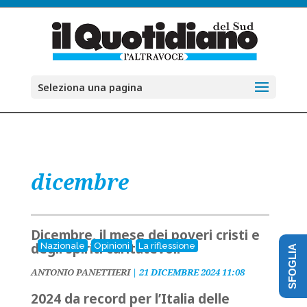
Seleziona una pagina
dicembre
Dicembre, il mese dei poveri cristi e
degli spiriti caritatevoli
Nazionale
Opinioni
La riflessione
SFOGLIA
ANTONIO PANETTIERI
|
21 DICEMBRE 2024 11:08
2024 da record per l’Italia delle