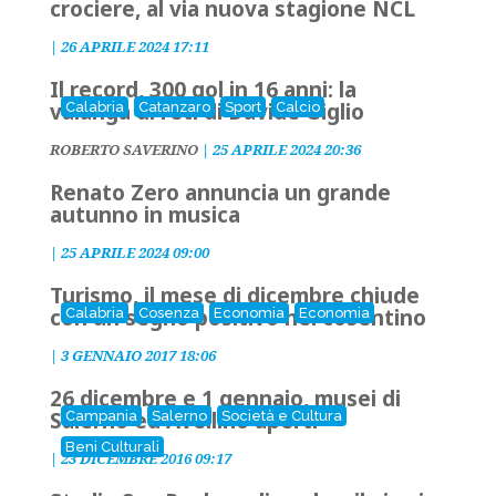
crociere, al via nuova stagione NCL
|
26 APRILE 2024 17:11
Il record, 300 gol in 16 anni: la
valanga di reti di Davide Giglio
Calabria
Catanzaro
Sport
Calcio
ROBERTO SAVERINO
|
25 APRILE 2024 20:36
Renato Zero annuncia un grande
autunno in musica
|
25 APRILE 2024 09:00
Turismo, il mese di dicembre chiude
con un segno positivo nel cosentino
Calabria
Cosenza
Economia
Economia
|
3 GENNAIO 2017 18:06
26 dicembre e 1 gennaio, musei di
Salerno ed Avellino aperti
Campania
Salerno
Società e Cultura
Beni Culturali
|
23 DICEMBRE 2016 09:17