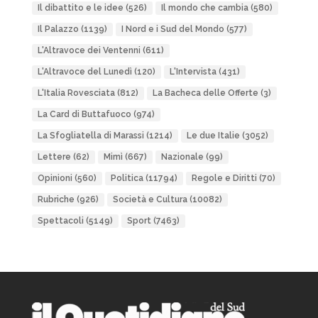
Il dibattito e le idee
(526)
Il mondo che cambia
(580)
Il Palazzo
(1139)
I Nord e i Sud del Mondo
(577)
L'Altravoce dei Ventenni
(611)
L'Altravoce del Lunedì
(120)
L'Intervista
(431)
L'Italia Rovesciata
(812)
La Bacheca delle Offerte
(3)
La Card di Buttafuoco
(974)
La Sfogliatella di Marassi
(1214)
Le due Italie
(3052)
Lettere
(62)
Mimì
(667)
Nazionale
(99)
Opinioni
(560)
Politica
(11794)
Regole e Diritti
(70)
Rubriche
(926)
Società e Cultura
(10082)
Spettacoli
(5149)
Sport
(7463)