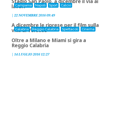
Stadio San Paolo, a dicembre il via ai
lavori
Campania
Napoli
Sport
Calcio
|
22 NOVEMBRE 2016 09:49
A dicembre le riprese per il film sulla
vita di Versace
Calabria
Reggio Calabria
Spettacoli
Cinema
Oltre a Milano e Miami si gira a
Reggio Calabria
|
14 LUGLIO 2016 12:27