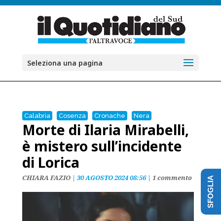
Seleziona una pagina
Calabria
Cosenza
Cronache
Nera
Morte di Ilaria Mirabelli,
è mistero sull’incidente
di Lorica
CHIARA FAZIO
|
30 AGOSTO 2024 08:56
|
1 commento
SFOGLIA