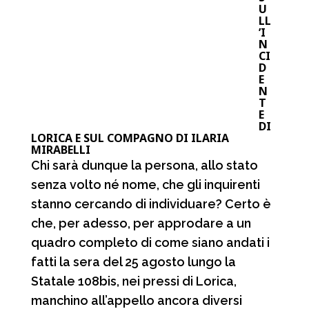
U
LL
’I
N
CI
D
E
N
T
E
DI
LORICA E SUL COMPAGNO DI ILARIA
MIRABELLI
Chi sarà dunque la persona, allo stato
senza volto né nome, che gli inquirenti
stanno cercando di individuare? Certo è
che, per adesso, per approdare a un
quadro completo di come siano andati i
fatti la sera del 25 agosto lungo la
Statale 108bis, nei pressi di Lorica,
manchino all’appello ancora diversi