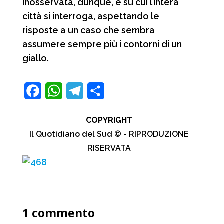
inosservata, dunque, e su cui l’intera
città si interroga, aspettando le
risposte a un caso che sembra
assumere sempre più i contorni di un
giallo.
F
W
T
C
a
h
e
o
COPYRIGHT
c
a
l
n
Il Quotidiano del Sud © - RIPRODUZIONE
e
t
e
d
RISERVATA
b
s
g
i
o
A
r
v
o
p
a
i
1 commento
k
p
m
d