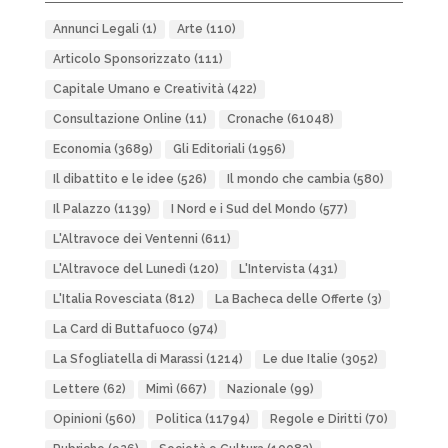
Annunci Legali
(1)
Arte
(110)
Articolo Sponsorizzato
(111)
Capitale Umano e Creatività
(422)
Consultazione Online
(11)
Cronache
(61048)
Economia
(3689)
Gli Editoriali
(1956)
Il dibattito e le idee
(526)
Il mondo che cambia
(580)
Il Palazzo
(1139)
I Nord e i Sud del Mondo
(577)
L'Altravoce dei Ventenni
(611)
L'Altravoce del Lunedì
(120)
L'Intervista
(431)
L'Italia Rovesciata
(812)
La Bacheca delle Offerte
(3)
La Card di Buttafuoco
(974)
La Sfogliatella di Marassi
(1214)
Le due Italie
(3052)
Lettere
(62)
Mimì
(667)
Nazionale
(99)
Opinioni
(560)
Politica
(11794)
Regole e Diritti
(70)