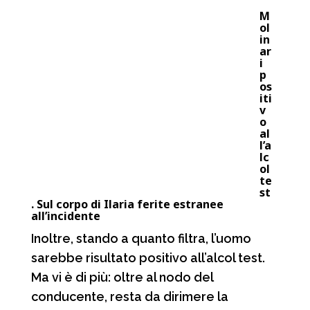
M
ol
in
ar
i
p
os
iti
v
o
al
l’a
lc
ol
te
st
. Sul corpo di Ilaria ferite estranee
all’incidente
Inoltre, stando a quanto filtra, l’uomo
sarebbe risultato positivo all’alcol test.
Ma vi è di più: oltre al nodo del
conducente, resta da dirimere la