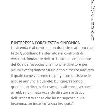
D
EL
LA
VI
C
E
N
D
A
C
H
E INTERESSA L’ORCHESTRA SINFONICA
La vicenda è al centro di un durissimo attacco che Il
Fatto Quotidiano ha sferrato nei confronti di
Veronesi, fondatore dell’Orchestra e componente
del Cda dell’associazione (nonché direttore per
alcuni eventi) dimessosi un anno e mezzo addietro,
il quale come vedremo respinge con decisione le
accuse annuncia querele. Dunque, secondo il
quotidiano diretto da Travaglio, all’epoca Veronesi
avrebbe nominato Accardo direttore artistico
dell’Orchestra senza che lui ne sapesse nulla.
Insomma, un incarico “a sua insaputa”.