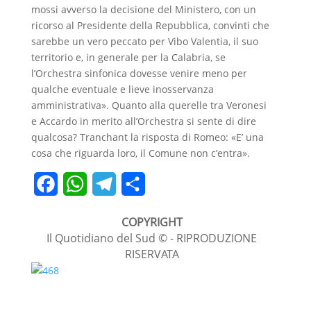
mossi avverso la decisione del Ministero, con un
ricorso al Presidente della Repubblica, convinti che
sarebbe un vero peccato per Vibo Valentia, il suo
territorio e, in generale per la Calabria, se
l’Orchestra sinfonica dovesse venire meno per
qualche eventuale e lieve inosservanza
amministrativa». Quanto alla querelle tra Veronesi
e Accardo in merito all’Orchestra si sente di dire
qualcosa? Tranchant la risposta di Romeo: «E’ una
cosa che riguarda loro, il Comune non c’entra».
F
W
T
C
a
h
e
o
COPYRIGHT
c
a
l
n
Il Quotidiano del Sud © - RIPRODUZIONE
RISERVATA
e
t
e
d
b
s
g
i
o
A
r
v