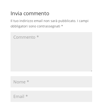
o
p
a
i
Invia commento
k
p
m
d
i
Il tuo indirizzo email non sarà pubblicato.
I campi
obbligatori sono contrassegnati
*