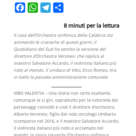
F
W
T
C
a
h
e
o
8
minuti per la lettura
c
a
l
n
Il caso dell’Orchestra sinfonica della Calabria sta
e
t
e
d
animando le cronache di questi giorni; il
b
s
g
i
Quotidiano del Sud ha sentito la versione del
direttore d’Orchestra Veronesi che replica al
o
A
r
v
maestro Salvatore Accardo, il violinista italiano più
o
p
a
i
noto al mondo.
Il sindaco di Vibo, Enzo Romeo, tira
in ballo la passata amministrazione comunale
k
p
m
d
i
VIBO VALENTIA – Una storia non certo esaltante,
comunque la si giri, soprattutto per la notorietà dei
personaggi coinvolti e cioè il direttore d’orchestra
Alberto Veronesi, figlio dal noto oncologo Umberto
scomparso nel 2016, e il maestro Salvatore Accardo,
il violinista italiano più noto e acclamato nel
mondo; la storia riguarda l’Orchestra sinfonica