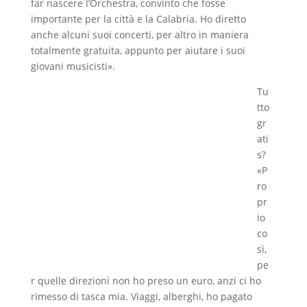
far nascere l’Orchestra, convinto che fosse
importante per la città e la Calabria. Ho diretto
anche alcuni suoi concerti, per altro in maniera
totalmente gratuita, appunto per aiutare i suoi
giovani musicisti».
Tu
tto
gr
ati
s?
«P
ro
pr
io
co
sì,
pe
r quelle direzioni non ho preso un euro, anzi ci ho
rimesso di tasca mia. Viaggi, alberghi, ho pagato