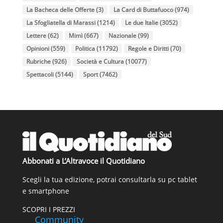
La Bacheca delle Offerte
(3)
La Card di Buttafuoco
(974)
La Sfogliatella di Marassi
(1214)
Le due Italie
(3052)
Lettere
(62)
Mimì
(667)
Nazionale
(99)
Opinioni
(559)
Politica
(11792)
Regole e Diritti
(70)
Rubriche
(926)
Società e Cultura
(10077)
Spettacoli
(5144)
Sport
(7462)
Abbonati a L’Altravoce il Quotidiano
Scegli la tua edizione, potrai consultarla su pc tablet
e smartphone
SCOPRI I PREZZI
Community