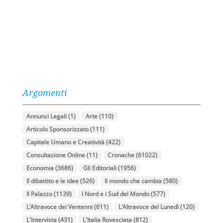
Argomenti
Annunci Legali
(1)
Arte
(110)
Articolo Sponsorizzato
(111)
Capitale Umano e Creatività
(422)
Consultazione Online
(11)
Cronache
(61022)
Economia
(3686)
Gli Editoriali
(1956)
Il dibattito e le idee
(526)
Il mondo che cambia
(580)
Il Palazzo
(1139)
I Nord e i Sud del Mondo
(577)
L'Altravoce dei Ventenni
(611)
L'Altravoce del Lunedì
(120)
L'Intervista
(431)
L'Italia Rovesciata
(812)