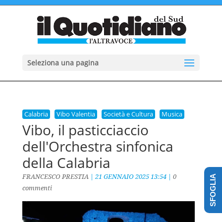
Seleziona una pagina
Calabria
Vibo Valentia
Società e Cultura
Musica
Vibo, il pasticciaccio
dell'Orchestra sinfonica
della Calabria
FRANCESCO PRESTIA
|
21 GENNAIO 2025 13:54
|
0
SFOGLIA
commenti