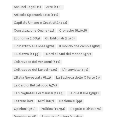
Annunci Legali
(1)
Arte
(110)
Articolo Sponsorizzato
(111)
Capitale Umano e Creatività
(422)
Consultazione Online
(11)
Cronache
(61058)
Economia
(3689)
Gli Editoriali
(1956)
Il dibattito e le idee
(526)
Il mondo che cambia
(580)
Il Palazzo
(1139)
I Nord e i Sud del Mondo
(577)
L'Altravoce dei Ventenni
(611)
L'Altravoce del Lunedì
(120)
L'Intervista
(431)
L'Italia Rovesciata
(812)
La Bacheca delle Offerte
(3)
La Card di Buttafuoco
(974)
La Sfogliatella di Marassi
(1214)
Le due Italie
(3052)
Lettere
(62)
Mimì
(667)
Nazionale
(99)
Opinioni
(560)
Politica
(11794)
Regole e Diritti
(70)
Rubriche
(928)
Società e Cultura
(10083)