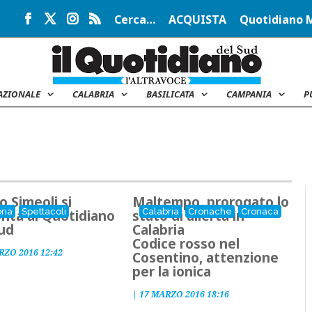
Cerca…
ACQUISTA
Quotidiano 
AZIONALE
CALABRIA
BASILICATA
CAMPANIA
P
 Simeoli si
Maltempo, prorogato lo
ria
Spettacoli
Calabria
Cronache
Cronaca
nta al Quotidiano
stato di allerta in
Sud
Calabria
Codice rosso nel
RZO 2016 12:42
Cosentino, attenzione
per la ionica
|
17 MARZO 2016 18:16