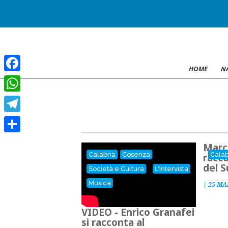
HOME
N
Facebook
WhatsApp
Telegram
Condividi
Marco
Calabria
Cosenza
Calab
racco
del 
,
Società e Cultura
L'Intervista
Musica
|
25 MA
VIDEO - Enrico Granafei
si racconta al