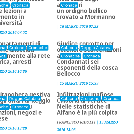
erto
artificieri
ache
Cronaca
Cronaca
e lezioni a
un ordigno bellico
mento in
trovato a Mormanno
iversità
|
16 MARZO 2016 07:23
RZO 2016 07:52
ppartamenti di
Giudice corrotto per
ria
Crotone
Cronache
Calabria
Reggio Calabria
ne allacciati
ottenere scarcerazioni
ivamente alla rete
a Reggio
aca
Cronache
Cronaca
rica, arresti
Condannati sei
esponenti della cosca
RZO 2016 16:36
Bellocco
|
15 MARZO 2016 15:39
ndrangheta gestiva
Infiltrazioni mafiose,
ria
Reggio Calabria
Calabria
Cronache
Cronaca
 gli affari di Reggio
Calabria al vertice
trapotere su
Nelle statistiche di
ache
Cronaca
zioni, negozi e
Alfano è la più colpita
ese
FRANCESCO RIDOLFI
|
15 MARZO
RZO 2016 13:28
2016 13:03