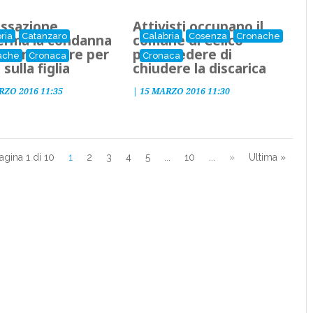
assazione
Attivisti occupano il
ria
Catanzaro
Calabria
Cosenza
Cronache
erma la condanna
comune di Celico
ne in carcere per
per chiedere di
ache
Cronaca
Cronaca
 sulla figlia
chiudere la discarica
RZO 2016 11:35
|
15 MARZO 2016 11:30
agina 1 di 10
1
2
3
4
5
...
10
...
»
Ultima »