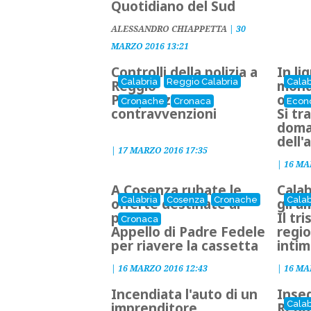
Quotidiano del Sud
ALESSANDRO CHIAPPETTA
|
30
MARZO 2016 13:21
Controlli della polizia a
In li
Calabria
Reggio Calabria
Calab
Reggio
mondo
Perquisizioni e
oltre
Cronache
Cronaca
Econ
contravvenzioni
Si tr
doma
dell'
|
17 MARZO 2016 17:35
|
16 MA
A Cosenza rubate le
Cala
Calabria
Cosenza
Cronache
Calab
offerte destinate ai
gli a
poveri
Il tr
Cronaca
Appello di Padre Fedele
regio
per riavere la cassetta
intim
|
16 MARZO 2016 12:43
|
16 MA
Incendiata l'auto di un
Inse
Calab
imprenditore
Regg