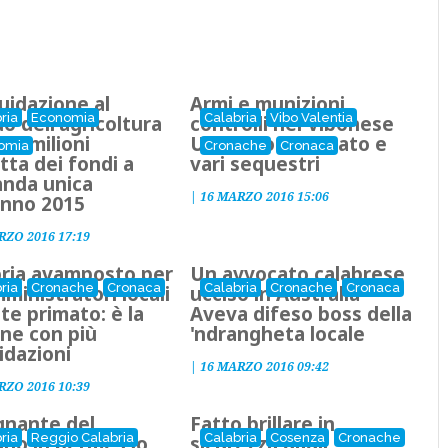
quidazione al
Armi e munizioni,
ria
Economia
Calabria
Vibo Valentia
 dell'agricoltura
controlli nel Vibonese
 36 milioni
Un uomo arrestato e
omia
Cronache
Cronaca
atta dei fondi a
vari sequestri
nda unica
|
16 MARZO 2016 15:06
anno 2015
RZO 2016 17:19
bria avamposto per
Un avvocato calabrese
ria
Cronache
Cronaca
Calabria
Cronache
Cronaca
mministratori locali
ucciso in Australia
iste primato: è la
Aveva difeso boss della
ne con più
'ndrangheta locale
idazioni
|
16 MARZO 2016 09:42
RZO 2016 10:39
gnante del
Fatto brillare in
ria
Reggio Calabria
Calabria
Cosenza
Cronache
ino in permesso
sicurezza dagli