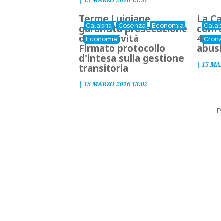
|
15 MARZO 2016 13:57
Terme Luigiane,
La C
Calabria
Cosenza
Economia
Calab
garantita prosecuzione
conf
delle attività
47en
Economia
Cron
Firmato protocollo
abusi
d'intesa sulla gestione
|
15 MA
transitoria
|
15 MARZO 2016 13:02
P