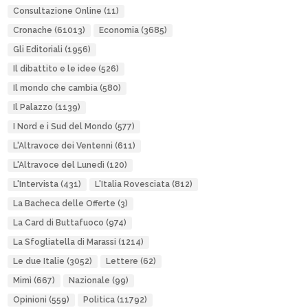
Consultazione Online
(11)
Cronache
(61013)
Economia
(3685)
Gli Editoriali
(1956)
Il dibattito e le idee
(526)
Il mondo che cambia
(580)
Il Palazzo
(1139)
I Nord e i Sud del Mondo
(577)
L'Altravoce dei Ventenni
(611)
L'Altravoce del Lunedì
(120)
L'Intervista
(431)
L'Italia Rovesciata
(812)
La Bacheca delle Offerte
(3)
La Card di Buttafuoco
(974)
La Sfogliatella di Marassi
(1214)
Le due Italie
(3052)
Lettere
(62)
Mimì
(667)
Nazionale
(99)
Opinioni
(559)
Politica
(11792)