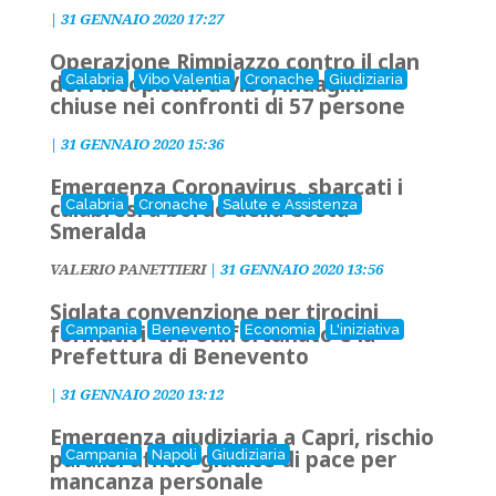
|
31 GENNAIO 2020 17:27
Operazione Rimpiazzo contro il clan
dei Piscopisani a Vibo, indagini
Calabria
Vibo Valentia
Cronache
Giudiziaria
chiuse nei confronti di 57 persone
|
31 GENNAIO 2020 15:36
Emergenza Coronavirus, sbarcati i
calabresi a bordo della Costa
Calabria
Cronache
Salute e Assistenza
Smeralda
VALERIO PANETTIERI
|
31 GENNAIO 2020 13:56
Siglata convenzione per tirocini
formativi tra Unifortunato e la
Campania
Benevento
Economia
L'iniziativa
Prefettura di Benevento
|
31 GENNAIO 2020 13:12
Emergenza giudiziaria a Capri, rischio
paralisi ufficio giudice di pace per
Campania
Napoli
Giudiziaria
mancanza personale