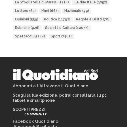
La Sfogliatella di Marassi
(1214)
Le due Italie
(3052)
Lettere
(62)
Mimì
(667)
Nazionale
(99)
Opinioni
(559)
Politica
(11792)
Regole e Diritti
(70)
Rubriche
(926)
Società e Cultura
(10077)
Spettacoli
(5144)
Sport
(7461)
Abbonati a L’Altravoce il Quotidiano
Scegli la tua edizione, potrai consultarla su pc
tablet e smartphone
SCOPRI I PREZZI
COMMUNITY
Facebook Quotidiano
Facebook Basilicata