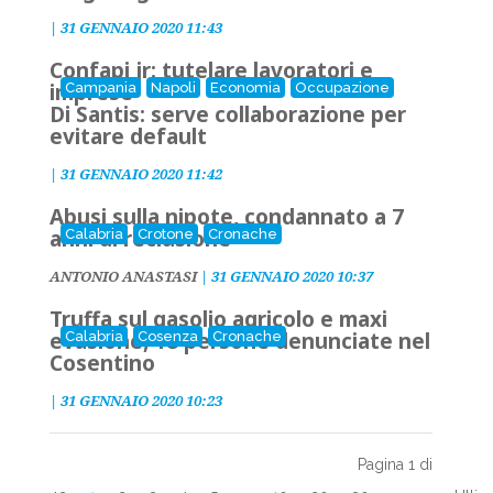
|
31 GENNAIO 2020 11:43
Confapi jr: tutelare lavoratori e
imprese
Campania
Napoli
Economia
Occupazione
Di Santis: serve collaborazione per
evitare default
|
31 GENNAIO 2020 11:42
Abusi sulla nipote, condannato a 7
anni di reclusione
Calabria
Crotone
Cronache
ANTONIO ANASTASI
|
31 GENNAIO 2020 10:37
Truffa sul gasolio agricolo e maxi
evasione, 18 persone denunciate nel
Calabria
Cosenza
Cronache
Cosentino
|
31 GENNAIO 2020 10:23
Pagina 1 di