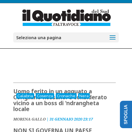
Seleziona una pagina
Uomo ferito in un agguato a
Corigliano Rossano: è considerato
Calabria
Cosenza
Cronache
Nera
vicino a un boss di 'ndrangheta
SFOGLIA
locale
MORENA GALLO
|
31 GENNAIO 2020 23:17
NON SI GOVERNA UN PAESE