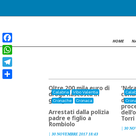
HOME
N
Facebook
WhatsApp
Telegram
Condividi
Oltre 200 mila euro di
‘Ndr
Calabria
Vibo Valentia
Calab
droga nascosta in
cond
garage
di ca
Cronache
Cronaca
Cron
proc
Arrestati dalla polizia
dell’
padre e figlio a
Torri
Rombiolo
|
30 NO
|
30 NOVEMBRE 2017 18:43