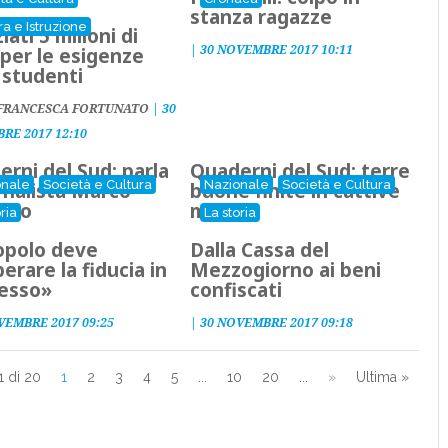
stanza ragazze
ra e Istruzione
iati 5 milioni di
|
30 NOVEMBRE 2017 10:11
per le esigenze
 studenti
FRANCESCA FORTUNATO
|
30
RE 2017 12:10
rni del Sud: parla
Quaderni del Sud: terre
onale
Società e Cultura
Nazionale
Società e Cultura
ornalista Marco
buone finite in cattive
sito
mani
ria
La storia
popolo deve
Dalla Cassa del
erare la fiducia in
Mezzogiorno ai beni
tesso»
confiscati
VEMBRE 2017 09:25
|
30 NOVEMBRE 2017 09:18
1 di 20
1
2
3
4
5
...
10
20
...
»
Ultima »