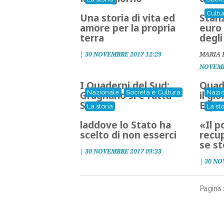
Cultu
Una storia di vita ed
Stanz
amore per la propria
euro 
terra
degli
|
30 NOVEMBRE 2017 12:29
MARIA 
NOVEMB
I Quaderni del Sud:
Quade
Nazionale
Società e Cultura
Nazi
Gragnano si è fatta
il gi
Stato
Espo
La storia
La sto
laddove lo Stato ha
«Il 
scelto di non esserci
recup
se s
|
30 NOVEMBRE 2017 09:33
|
30 NO
Pagina 