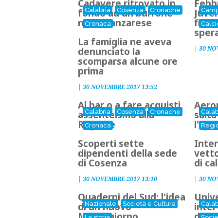
Cadavere ritrovato in
Febb
Calabria
Cosenza
Cronache
Camp
fondo ad un burrone
Juven
nel Catanzarese
firmo
Cronaca
Calci
spera
La famiglia ne aveva
|
30 NO
denunciato la
scomparsa alcune ore
prima
|
30 NOVEMBRE 2017 13:52
Al bar o a fare acquisti,
Aero
Calabria
Cosenza
Cronache
Calab
assenteismo alla
salta
Regione
l'ape
Cronaca
Regi
Scoperti sette
Inte
dipendenti della sede
vetto
di Cosenza
di ca
|
30 NOVEMBRE 2017 13:10
|
30 NO
Quaderni del Sud: l'idea
Unive
Nazionale
Società e Cultura
Calab
di un nuovo
inter
Mezzogiorno
di st
La storia
Socie