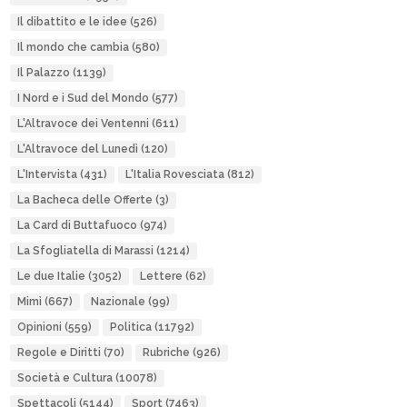
Il dibattito e le idee
(526)
Il mondo che cambia
(580)
Il Palazzo
(1139)
I Nord e i Sud del Mondo
(577)
L'Altravoce dei Ventenni
(611)
L'Altravoce del Lunedì
(120)
L'Intervista
(431)
L'Italia Rovesciata
(812)
La Bacheca delle Offerte
(3)
La Card di Buttafuoco
(974)
La Sfogliatella di Marassi
(1214)
Le due Italie
(3052)
Lettere
(62)
Mimì
(667)
Nazionale
(99)
Opinioni
(559)
Politica
(11792)
Regole e Diritti
(70)
Rubriche
(926)
Società e Cultura
(10078)
Spettacoli
(5144)
Sport
(7463)