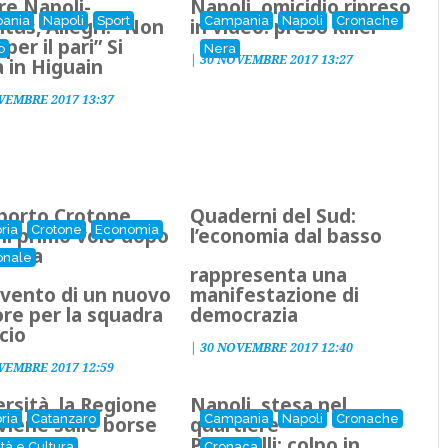
re Napoli-
Napoli, omicidio ripreso
ania
Napoli
Sport
Campania
Napoli
Cronache
tus, Allegri: “Non
in video: preso killer
 per il pari” Si
o
Nera
|
30 NOVEMBRE 2017 13:27
 in Higuain
VEMBRE 2017 13:37
porto Crotone,
Quaderni del Sud:
ria
Crotone
Economia
 il primo volo dopo
l’economia dal basso
rtura
onale
rappresenta una
rvento di un nuovo
manifestazione di
re per la squadra
democrazia
lcio
|
30 NOVEMBRE 2017 12:40
VEMBRE 2017 12:59
rsità, la Regione
Napoli, stesa nel
ria
Catanzaro
Campania
Napoli
Cronache
viene sulle borse
quartiere
udio
Ponticelli: colpo in
tà e Cultura
Cronaca