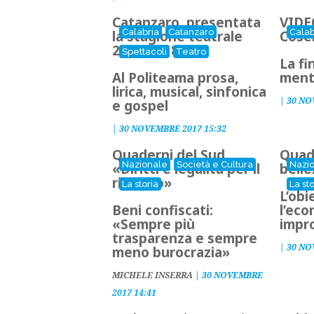
Catanzaro, presentata
VIDE
Calabria
Catanzaro
Calab
la stagione teatrale
Cosen
2017-2018
Spettacoli
Teatro
La fi
Al Politeama prosa,
ment
lirica, musical, sinfonica
|
30 NO
e gospel
|
30 NOVEMBRE 2017 15:32
Quaderni del Sud,
Quade
Nazionale
Società e Cultura
Nazi
«Diritti e legalità per il
belle
riscatto»
La storia
La sto
L’obi
Beni confiscati:
l’eco
«Sempre più
impr
trasparenza e sempre
|
30 NO
meno burocrazia»
MICHELE INSERRA
|
30 NOVEMBRE
2017 14:41