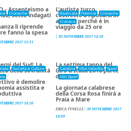
O - Assenteismo a
L'autista turco
ria
Cronache
Basilicata
Potenza
Cronache
za, sette indagati
costretto a riposarsi in
albergo perché è in
Cronaca
nanza li riprende
viaggio da 25 ore
re fanno la spesa
|
30 NOVEMBRE 2017 14:50
VEMBRE 2017 15:11
rni del Sud: La
La settima tappa del
onale
Società e Cultura
Calabria
Vibo Valentia
Sport
zza della sovranità
Giro d'Italia 2018 parte
da Pizzo
ria
Altri Sport
ettivo è demolire
nomia assistita e
La giornata calabrese
oduttiva
della Corsa Rosa finirà a
Praia a Mare
VEMBRE 2017 14:20
ERICA TUSELLI
|
30 NOVEMBRE 2017
14:09