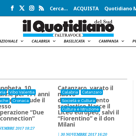
Cerca…
ACQUISTA
Quotidiano 
AZIONALE
CALABRIA
BASILICATA
CAMPANIA
P
angheta, 10
Catanzaro, varato il
ria
Vibo Valentia
Calabria
Catanzaro
anne per 171 anni
nuovo
rcere Si chiude il
dimensionamento
ache
Cronaca
Società e Cultura
esso
scolastico Nasce il
Cultura e Istruzione
operazione “Due
Liceo europeo, salvi il
 connection”
“Fiorentino” e il don
Milani
VEMBRE 2017 18:27
|
30 NOVEMBRE 2017 16:20