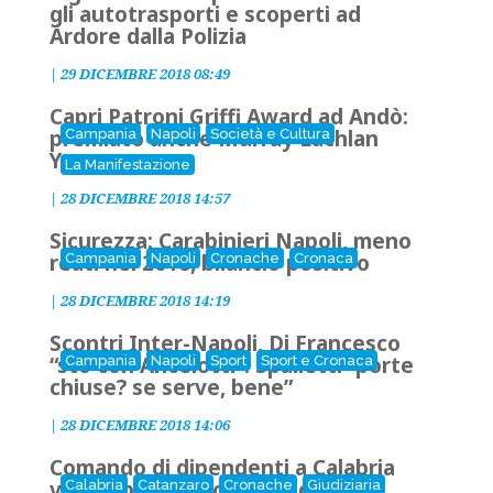
gli autotrasporti e scoperti ad
Ardore dalla Polizia
|
29 DICEMBRE 2018 08:49
Capri Patroni Griffi Award ad Andò:
premiato anche Murray Lachlan
Campania
Napoli
Società e Cultura
Young
La Manifestazione
|
28 DICEMBRE 2018 14:57
Sicurezza: Carabinieri Napoli, meno
reati nel 2018, bilancio positivo
Campania
Napoli
Cronache
Cronaca
|
28 DICEMBRE 2018 14:19
Scontri Inter-Napoli, Di Francesco
“sto con Ancelotti”. Spalletti “porte
Campania
Napoli
Sport
Sport e Cronaca
chiuse? se serve, bene”
|
28 DICEMBRE 2018 14:06
Comando di dipendenti a Calabria
verde, prosciolto Oliverio
Calabria
Catanzaro
Cronache
Giudiziaria