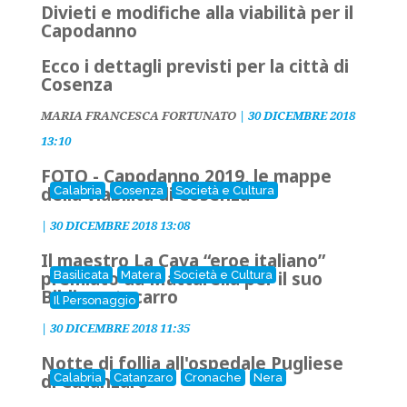
Divieti e modifiche alla viabilità per il
Capodanno
Ecco i dettagli previsti per la città di
Cosenza
MARIA FRANCESCA FORTUNATO
|
30 DICEMBRE 2018
13:10
FOTO - Capodanno 2019, le mappe
della viabilità di Cosenza
Calabria
Cosenza
Società e Cultura
|
30 DICEMBRE 2018 13:08
Il maestro La Cava “eroe italiano”
premiato da Mattarella per il suo
Basilicata
Matera
Società e Cultura
Bibliomotocarro
Il Personaggio
|
30 DICEMBRE 2018 11:35
Notte di follia all'ospedale Pugliese
di Catanzaro
Calabria
Catanzaro
Cronache
Nera