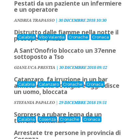
Pestati da un paziente un infermiere
e un operatore
ANDREA TRAPASSO
|
30 DICEMBRE 2018 10:30
Distrutto dalle fiamme nella notte il
presepe in piazza
Calabria
Vibo Valentia
Cronache
Cronaca
A Sant'Onofrio bloccato un 37enne
sottoposto a Tso
GIANLUCA PRESTIA
|
30 DICEMBRE 2018 09:12
Catanzaro, fa irruzione in un bar
armata di una bottiglia e aggredisce
Calabria
Catanzaro
Cronache
Cronaca
un uomo, bloccata
STEFANIA PAPALEO
|
29 DICEMBRE 2018 19:51
Sorprese a rubare legna da un
terreno comunale
Calabria
Cosenza
Cronache
Cronaca
Arrestate tre persone in provincia di