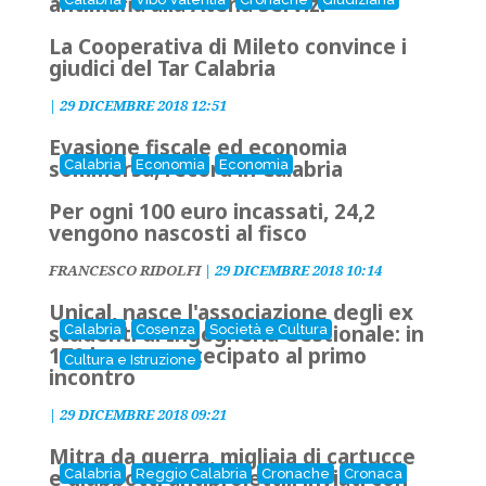
antimafia alla Atena Servizi
La Cooperativa di Mileto convince i
giudici del Tar Calabria
|
29 DICEMBRE 2018 12:51
Evasione fiscale ed economia
sommersa, record in Calabria
Calabria
Economia
Economia
Per ogni 100 euro incassati, 24,2
vengono nascosti al fisco
FRANCESCO RIDOLFI
|
29 DICEMBRE 2018 10:14
Unical, nasce l'associazione degli ex
studenti di Ingegneria Gestionale: in
Calabria
Cosenza
Società e Cultura
170 hanno partecipato al primo
Cultura e Istruzione
incontro
|
29 DICEMBRE 2018 09:21
Mitra da guerra, migliaia di cartucce
e giubbotti antiproiettili inviati con
Calabria
Reggio Calabria
Cronache
Cronaca