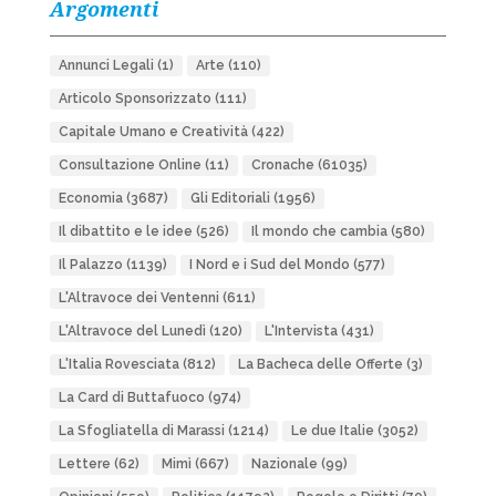
Argomenti
Annunci Legali
(1)
Arte
(110)
Articolo Sponsorizzato
(111)
Capitale Umano e Creatività
(422)
Consultazione Online
(11)
Cronache
(61035)
Economia
(3687)
Gli Editoriali
(1956)
Il dibattito e le idee
(526)
Il mondo che cambia
(580)
Il Palazzo
(1139)
I Nord e i Sud del Mondo
(577)
L'Altravoce dei Ventenni
(611)
L'Altravoce del Lunedì
(120)
L'Intervista
(431)
L'Italia Rovesciata
(812)
La Bacheca delle Offerte
(3)
La Card di Buttafuoco
(974)
La Sfogliatella di Marassi
(1214)
Le due Italie
(3052)
Lettere
(62)
Mimì
(667)
Nazionale
(99)