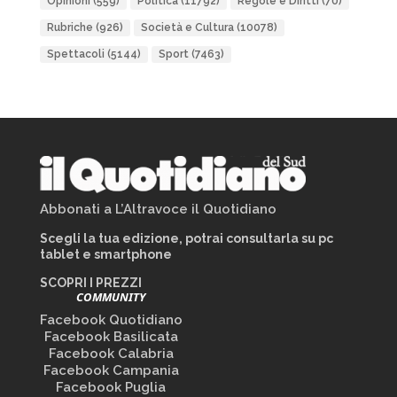
Opinioni
(559)
Politica
(11792)
Regole e Diritti
(70)
Rubriche
(926)
Società e Cultura
(10078)
Spettacoli
(5144)
Sport
(7463)
Abbonati a L’Altravoce il Quotidiano
Scegli la tua edizione, potrai consultarla su pc
tablet e smartphone
SCOPRI I PREZZI
COMMUNITY
Facebook Quotidiano
Facebook Basilicata
Facebook Calabria
Facebook Campania
Facebook Puglia