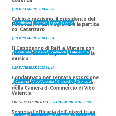
Cosenza
|
29 DICEMBRE 2018 18:50
Calcio e razzismo, il presidente del
Potenza invita i migranti alla partita
Basilicata
Potenza
Sport
Calcio
col Catanzaro
|
29 DICEMBRE 2018 15:04
Il Capodanno di Rai1 a Matera con
Amadeus e tanti grandi nomi della
Basilicata
Matera
Spettacoli
Televisione
musica
|
29 DICEMBRE 2018 14:49
Condannato per tentata estorsione
aggravata si dimette il presidente
Calabria
Vibo Valentia
Cronache
Cronaca
della Camera di Commercio di Vibo
Valentia
FRANCESCO PRESTIA
|
29 DICEMBRE 2018 13:01
Sospesa l'efficacia dell'interdittiva
Calabria
Vibo Valentia
Cronache
Giudiziaria