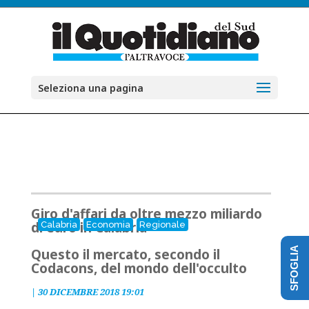
Seleziona una pagina
Giro d'affari da oltre mezzo miliardo
di euro in Calabria
Calabria
Economia
Regionale
SFOGLIA
Questo il mercato, secondo il
Codacons, del mondo dell'occulto
|
30 DICEMBRE 2018 19:01