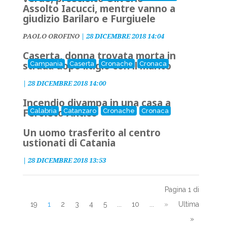
Assolto Iacucci, mentre vanno a
giudizio Barilaro e Furgiuele
PAOLO OROFINO
|
28 DICEMBRE 2018 14:04
Caserta, donna trovata morta in
strada dopo litigio con il marito
Campania
Caserta
Cronache
Cronaca
|
28 DICEMBRE 2018 14:00
Incendio divampa in una casa a
Feroleto Antico
Calabria
Catanzaro
Cronache
Cronaca
Un uomo trasferito al centro
ustionati di Catania
|
28 DICEMBRE 2018 13:53
Pagina 1 di
19
1
2
3
4
5
...
10
...
»
Ultima
»