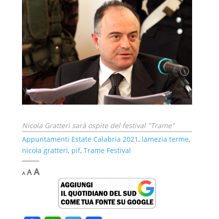
Nicola Gratteri sarà ospite del festival "Trame"
Appuntamenti Estate Calabria 2021
,
lamezia terme
,
nicola gratteri
,
pif
,
Trame Festival
Decrease
Reset
Increase
A
A
A
font
font
font
size.
size.
size.