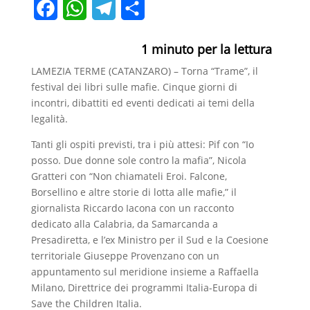
F
W
T
C
a
h
e
o
1
minuto per la lettura
c
a
l
n
LAMEZIA TERME (CATANZARO) – Torna “Trame”, il
e
t
e
d
festival dei libri sulle mafie. Cinque giorni di
b
s
g
i
incontri, dibattiti ed eventi dedicati ai temi della
legalità.
o
A
r
v
Tanti gli ospiti previsti, tra i più attesi: Pif con “Io
o
p
a
i
posso. Due donne sole contro la mafia”, Nicola
k
p
m
d
Gratteri con “Non chiamateli Eroi. Falcone,
Borsellino e altre storie di lotta alle mafie,” il
i
giornalista Riccardo Iacona con un racconto
dedicato alla Calabria, da Samarcanda a
Presadiretta, e l’ex Ministro per il Sud e la Coesione
territoriale Giuseppe Provenzano con un
appuntamento sul meridione insieme a Raffaella
Milano, Direttrice dei programmi Italia-Europa di
Save the Children Italia.