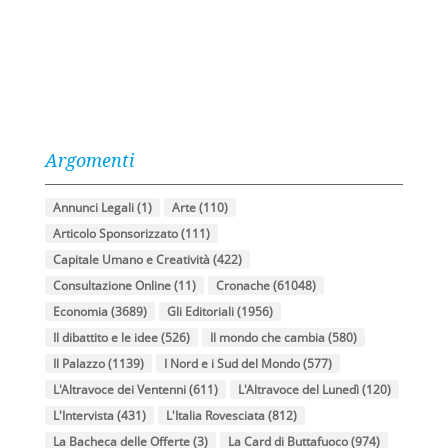
Argomenti
Annunci Legali
(1)
Arte
(110)
Articolo Sponsorizzato
(111)
Capitale Umano e Creatività
(422)
Consultazione Online
(11)
Cronache
(61048)
Economia
(3689)
Gli Editoriali
(1956)
Il dibattito e le idee
(526)
Il mondo che cambia
(580)
Il Palazzo
(1139)
I Nord e i Sud del Mondo
(577)
L'Altravoce dei Ventenni
(611)
L'Altravoce del Lunedì
(120)
L'Intervista
(431)
L'Italia Rovesciata
(812)
La Bacheca delle Offerte
(3)
La Card di Buttafuoco
(974)