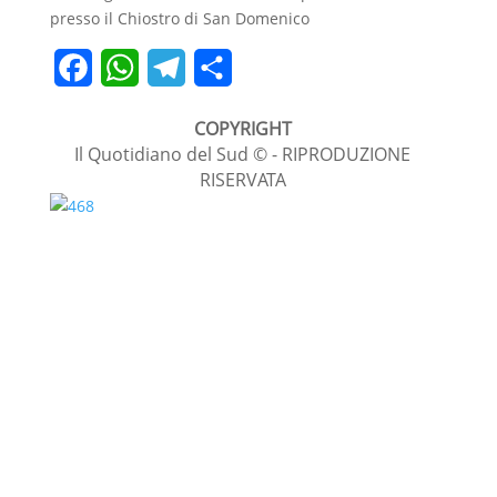
presso il Chiostro di San Domenico
F
W
T
C
a
h
e
o
COPYRIGHT
c
a
l
n
Il Quotidiano del Sud © - RIPRODUZIONE
RISERVATA
e
t
e
d
b
s
g
i
o
A
r
v
o
p
a
i
k
p
m
d
i