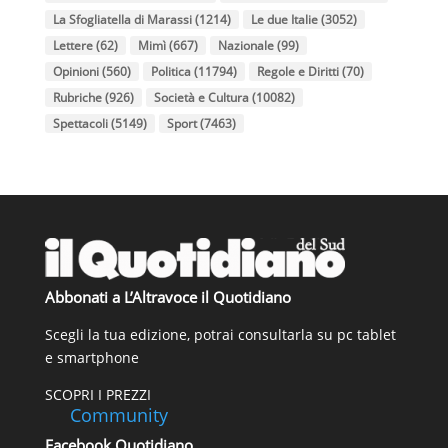
La Sfogliatella di Marassi
(1214)
Le due Italie
(3052)
Lettere
(62)
Mimì
(667)
Nazionale
(99)
Opinioni
(560)
Politica
(11794)
Regole e Diritti
(70)
Rubriche
(926)
Società e Cultura
(10082)
Spettacoli
(5149)
Sport
(7463)
Abbonati a L’Altravoce il Quotidiano
Scegli la tua edizione, potrai consultarla su pc tablet
e smartphone
SCOPRI I PREZZI
Community
Facebook Quotidiano