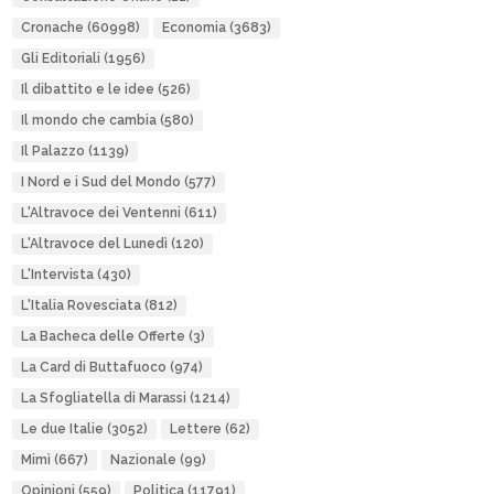
Cronache
(60998)
Economia
(3683)
Gli Editoriali
(1956)
Il dibattito e le idee
(526)
Il mondo che cambia
(580)
Il Palazzo
(1139)
I Nord e i Sud del Mondo
(577)
L'Altravoce dei Ventenni
(611)
L'Altravoce del Lunedì
(120)
L'Intervista
(430)
L'Italia Rovesciata
(812)
La Bacheca delle Offerte
(3)
La Card di Buttafuoco
(974)
La Sfogliatella di Marassi
(1214)
Le due Italie
(3052)
Lettere
(62)
Mimì
(667)
Nazionale
(99)
Opinioni
(559)
Politica
(11791)