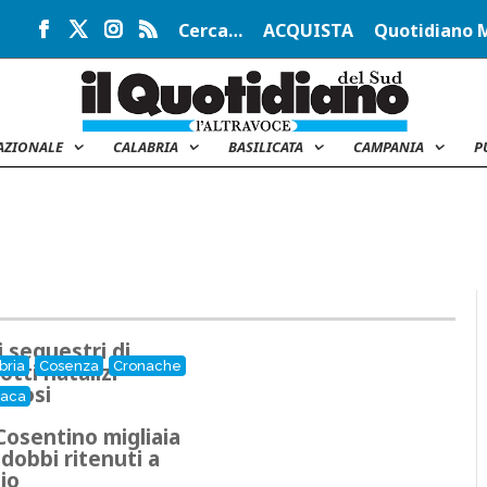
Cerca…
ACQUISTA
Quotidiano 
AZIONALE
CALABRIA
BASILICATA
CAMPANIA
P
i sequestri di
bria
Cosenza
Cronache
otti natalizi
colosi
naca
Cosentino migliaia
ddobbi ritenuti a
hio