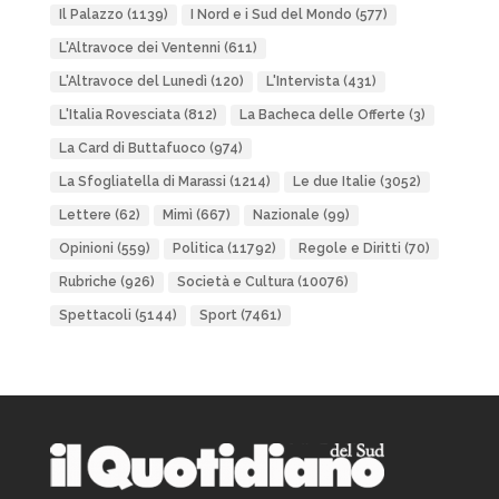
Il Palazzo
(1139)
I Nord e i Sud del Mondo
(577)
L'Altravoce dei Ventenni
(611)
L'Altravoce del Lunedì
(120)
L'Intervista
(431)
L'Italia Rovesciata
(812)
La Bacheca delle Offerte
(3)
La Card di Buttafuoco
(974)
La Sfogliatella di Marassi
(1214)
Le due Italie
(3052)
Lettere
(62)
Mimì
(667)
Nazionale
(99)
Opinioni
(559)
Politica
(11792)
Regole e Diritti
(70)
Rubriche
(926)
Società e Cultura
(10076)
Spettacoli
(5144)
Sport
(7461)