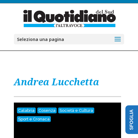
Seleziona una pagina
Andrea Lucchetta
Calabria
Cosenza
Società e Cultura
SFOGLIA
Sport e Cronaca