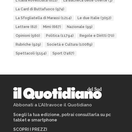
L'Italia Rovesciata
(812)
La Bacheca delle Offerte
(3)
La Card di Buttafuoco
(974)
La Sfogliatella di Marassi
(1214)
Le due Italie
(3052)
Lettere
(62)
Mimì
(667)
Nazionale
(99)
Opinioni
(560)
Politica
(11794)
Regole e Diritti
(70)
Rubriche
(929)
Società e Cultura
(10089)
Spettacoli
(5154)
Sport
(7467)
Abbonati a L’Altravoce il Quotidiano
Scegli la tua edizione, potrai consultarla su pc
tablet e smartphone
SCOPRI I PREZZI