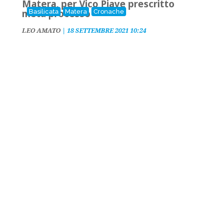
Matera, per Vico Piave prescritto
metà processo
Basilicata
Matera
Cronache
LEO AMATO
|
18 SETTEMBRE 2021 10:24