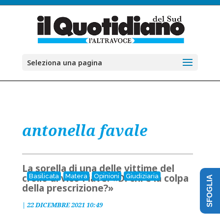
Seleziona una pagina
antonella favale
La sorella di una delle vittime del
crollo di vico Piave: «Di chi è la colpa
Basilicata
Matera
Opinioni
Giudiziaria
SFOGLIA
della prescrizione?»
|
22 DICEMBRE 2021 10:49