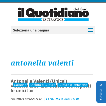
Seleziona una pagina
antonella valenti
Antonella Valenti (Unical)
«Costruiamo una scuola che rispetti
Calabria
Società e Cultura
Cultura e Istruzione
SFOGLIA
le unicità»
ANDREA MAZZOTTA
|
14 AGOSTO 2023 15:49