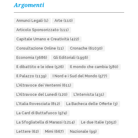
Argomenti
Annunci Legali
(1)
Arte
(110)
Articolo Sponsorizzato
(111)
Capitale Umano e Creatività
(422)
Consultazione Online
(11)
Cronache
(61030)
Economia
(3686)
Gli Editoriali
(1956)
Il dibattito e le idee
(526)
Il mondo che cambia
(580)
Il Palazzo
(1139)
I Nord e i Sud del Mondo
(577)
L'Altravoce dei Ventenni
(611)
L'Altravoce del Lunedì
(120)
L'Intervista
(431)
L'Italia Rovesciata
(812)
La Bacheca delle Offerte
(3)
La Card di Buttafuoco
(974)
La Sfogliatella di Marassi
(1214)
Le due Italie
(3052)
Lettere
(62)
Mimì
(667)
Nazionale
(99)