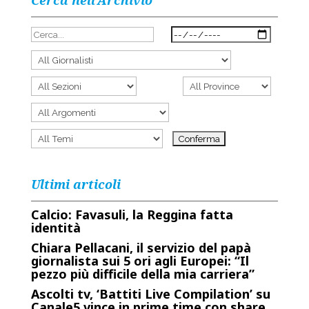
Cerca nell’Archivio
Ultimi articoli
Calcio: Favasuli, la Reggina fatta
identità
Chiara Pellacani, il servizio del papà
giornalista sui 5 ori agli Europei: “Il
pezzo più difficile della mia carriera”
Ascolti tv, ‘Battiti Live Compilation’ su
Canale5 vince in prime time con share