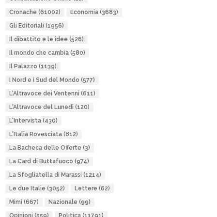
Cronache
(61002)
Economia
(3683)
Gli Editoriali
(1956)
Il dibattito e le idee
(526)
Il mondo che cambia
(580)
Il Palazzo
(1139)
I Nord e i Sud del Mondo
(577)
L'Altravoce dei Ventenni
(611)
L'Altravoce del Lunedì
(120)
L'Intervista
(430)
L'Italia Rovesciata
(812)
La Bacheca delle Offerte
(3)
La Card di Buttafuoco
(974)
La Sfogliatella di Marassi
(1214)
Le due Italie
(3052)
Lettere
(62)
Mimì
(667)
Nazionale
(99)
Opinioni
(559)
Politica
(11791)