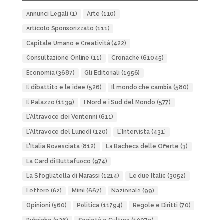
Annunci Legali
(1)
Arte
(110)
Articolo Sponsorizzato
(111)
Capitale Umano e Creatività
(422)
Consultazione Online
(11)
Cronache
(61045)
Economia
(3687)
Gli Editoriali
(1956)
Il dibattito e le idee
(526)
Il mondo che cambia
(580)
Il Palazzo
(1139)
I Nord e i Sud del Mondo
(577)
L'Altravoce dei Ventenni
(611)
L'Altravoce del Lunedì
(120)
L'Intervista
(431)
L'Italia Rovesciata
(812)
La Bacheca delle Offerte
(3)
La Card di Buttafuoco
(974)
La Sfogliatella di Marassi
(1214)
Le due Italie
(3052)
Lettere
(62)
Mimì
(667)
Nazionale
(99)
Opinioni
(560)
Politica
(11794)
Regole e Diritti
(70)