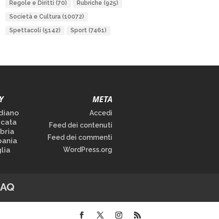
Regole e Diritti
(70)
Rubriche
(925)
Società e Cultura
(10072)
Spettacoli
(5142)
Sport
(7461)
Y
META
diano
Accedi
icata
Feed dei contenuti
bria
Feed dei commenti
ania
lia
WordPress.org
FAQ