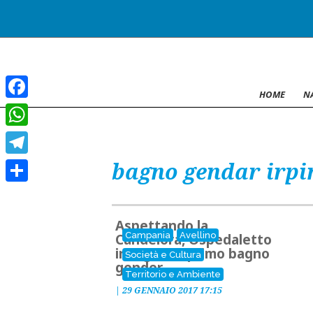
HOME
N
Facebook
WhatsApp
bagno gendar irpi
Telegram
Condividi
Aspettando la
Campania
Avellino
Candelora, Ospedaletto
inaugura il primo bagno
Società e Cultura
gender
Territorio e Ambiente
|
29 GENNAIO 2017 17:15