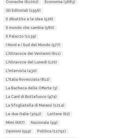
Cronache
(61002)
Economia
(3683)
Gli Editoriali
(1956)
Il dibattito e le idee
(526)
Il mondo che cambia
(580)
Il Palazzo
(1139)
I Nord e i Sud del Mondo
(577)
L'Altravoce dei Ventenni
(611)
L'Altravoce del Lunedì
(120)
L'Intervista
(430)
L'Italia Rovesciata
(812)
La Bacheca delle Offerte
(3)
La Card di Buttafuoco
(974)
La Sfogliatella di Marassi
(1214)
Le due Italie
(3052)
Lettere
(62)
Mimì
(667)
Nazionale
(99)
Opinioni
(559)
Politica
(11791)