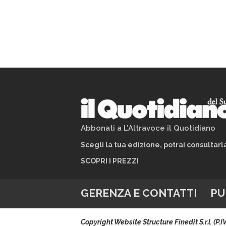
Abbonati a L’Altravoce il Quotidiano
Scegli la tua edizione, potrai consultar
SCOPRI I PREZZI
GERENZA E CONTATTI
PU
Copyright Website Structure Finedit S.r.l. (P