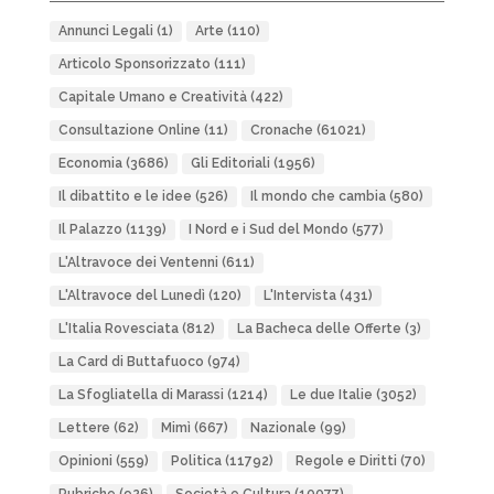
Annunci Legali
(1)
Arte
(110)
Articolo Sponsorizzato
(111)
Capitale Umano e Creatività
(422)
Consultazione Online
(11)
Cronache
(61021)
Economia
(3686)
Gli Editoriali
(1956)
Il dibattito e le idee
(526)
Il mondo che cambia
(580)
Il Palazzo
(1139)
I Nord e i Sud del Mondo
(577)
L'Altravoce dei Ventenni
(611)
L'Altravoce del Lunedì
(120)
L'Intervista
(431)
L'Italia Rovesciata
(812)
La Bacheca delle Offerte
(3)
La Card di Buttafuoco
(974)
La Sfogliatella di Marassi
(1214)
Le due Italie
(3052)
Lettere
(62)
Mimì
(667)
Nazionale
(99)
Opinioni
(559)
Politica
(11792)
Regole e Diritti
(70)