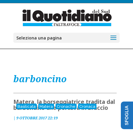
Seleziona una pagina
barboncino
Matera, la borseggiatrice tradita dal
barboncino che portava in braccio
Basilicata
Matera
Cronache
Cronaca
SFOGLIA
|
9 OTTOBRE 2017 22:19