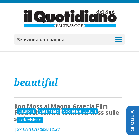
Seleziona una pagina
beautiful
Ron Moss al Magna Graecia Film
Festival: terrà una masterclass sulle
Calabria
Catanzaro
Società e Cultura
SFOGLIA
serie tv
Televisione
|
27 LUGLIO 2020 12:34