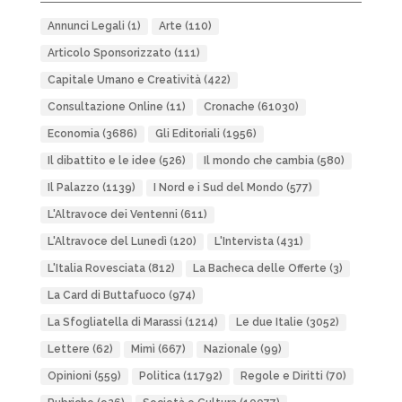
Annunci Legali
(1)
Arte
(110)
Articolo Sponsorizzato
(111)
Capitale Umano e Creatività
(422)
Consultazione Online
(11)
Cronache
(61030)
Economia
(3686)
Gli Editoriali
(1956)
Il dibattito e le idee
(526)
Il mondo che cambia
(580)
Il Palazzo
(1139)
I Nord e i Sud del Mondo
(577)
L'Altravoce dei Ventenni
(611)
L'Altravoce del Lunedì
(120)
L'Intervista
(431)
L'Italia Rovesciata
(812)
La Bacheca delle Offerte
(3)
La Card di Buttafuoco
(974)
La Sfogliatella di Marassi
(1214)
Le due Italie
(3052)
Lettere
(62)
Mimì
(667)
Nazionale
(99)
Opinioni
(559)
Politica
(11792)
Regole e Diritti
(70)