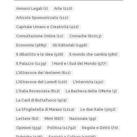
Annunci Legali
(1)
Arte
(110)
Articolo Sponsorizzato
(111)
Capitale Umano e Creatività
(422)
Consultazione Online
(11)
Cronache
(61013)
Economia
(3685)
Gli Editoriali
(1956)
Il dibattito e le idee
(526)
Il mondo che cambia
(580)
Il Palazzo
(1139)
I Nord e i Sud del Mondo
(577)
L'Altravoce dei Ventenni
(611)
L'Altravoce del Lunedì
(120)
L'Intervista
(431)
L'Italia Rovesciata
(812)
La Bacheca delle Offerte
(3)
La Card di Buttafuoco
(974)
La Sfogliatella di Marassi
(1214)
Le due Italie
(3052)
Lettere
(62)
Mimì
(667)
Nazionale
(99)
Opinioni
(559)
Politica
(11792)
Regole e Diritti
(70)