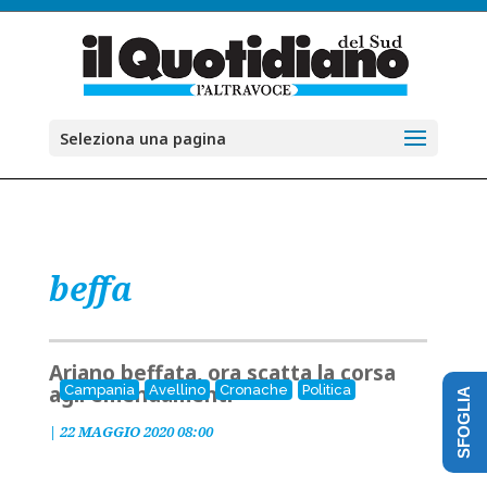
Seleziona una pagina
beffa
Ariano beffata, ora scatta la corsa
agli emendamenti
Campania
Avellino
Cronache
Politica
SFOGLIA
|
22 MAGGIO 2020 08:00