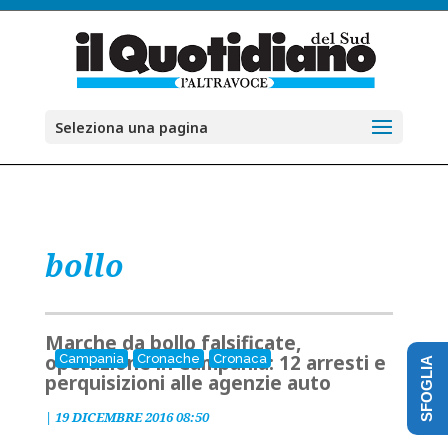
Seleziona una pagina
bollo
Marche da bollo falsificate,
operazione in Campania: 12 arresti e
Campania
Cronache
Cronaca
SFOGLIA
perquisizioni alle agenzie auto
|
19 DICEMBRE 2016 08:50