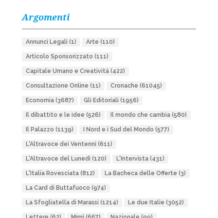
Argomenti
Annunci Legali
(1)
Arte
(110)
Articolo Sponsorizzato
(111)
Capitale Umano e Creatività
(422)
Consultazione Online
(11)
Cronache
(61045)
Economia
(3687)
Gli Editoriali
(1956)
Il dibattito e le idee
(526)
Il mondo che cambia
(580)
Il Palazzo
(1139)
I Nord e i Sud del Mondo
(577)
L'Altravoce dei Ventenni
(611)
L'Altravoce del Lunedì
(120)
L'Intervista
(431)
L'Italia Rovesciata
(812)
La Bacheca delle Offerte
(3)
La Card di Buttafuoco
(974)
La Sfogliatella di Marassi
(1214)
Le due Italie
(3052)
Lettere
(62)
Mimì
(667)
Nazionale
(99)