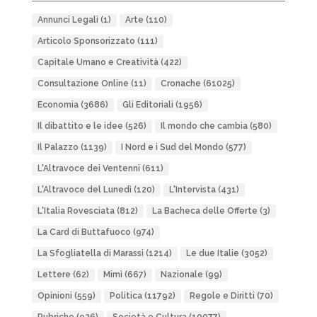
Annunci Legali
(1)
Arte
(110)
Articolo Sponsorizzato
(111)
Capitale Umano e Creatività
(422)
Consultazione Online
(11)
Cronache
(61025)
Economia
(3686)
Gli Editoriali
(1956)
Il dibattito e le idee
(526)
Il mondo che cambia
(580)
Il Palazzo
(1139)
I Nord e i Sud del Mondo
(577)
L'Altravoce dei Ventenni
(611)
L'Altravoce del Lunedì
(120)
L'Intervista
(431)
L'Italia Rovesciata
(812)
La Bacheca delle Offerte
(3)
La Card di Buttafuoco
(974)
La Sfogliatella di Marassi
(1214)
Le due Italie
(3052)
Lettere
(62)
Mimì
(667)
Nazionale
(99)
Opinioni
(559)
Politica
(11792)
Regole e Diritti
(70)