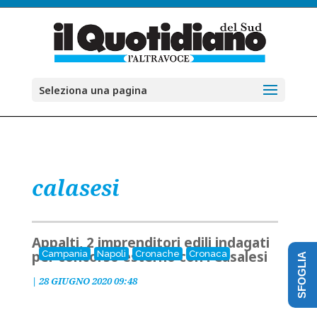
Seleziona una pagina
calasesi
Appalti, 2 imprenditori edili indagati
per concorso esterno con i Casalesi
Campania
Napoli
Cronache
Cronaca
SFOGLIA
|
28 GIUGNO 2020 09:48