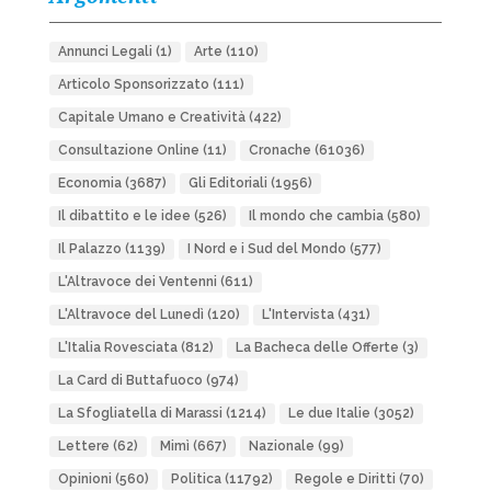
Annunci Legali
(1)
Arte
(110)
Articolo Sponsorizzato
(111)
Capitale Umano e Creatività
(422)
Consultazione Online
(11)
Cronache
(61036)
Economia
(3687)
Gli Editoriali
(1956)
Il dibattito e le idee
(526)
Il mondo che cambia
(580)
Il Palazzo
(1139)
I Nord e i Sud del Mondo
(577)
L'Altravoce dei Ventenni
(611)
L'Altravoce del Lunedì
(120)
L'Intervista
(431)
L'Italia Rovesciata
(812)
La Bacheca delle Offerte
(3)
La Card di Buttafuoco
(974)
La Sfogliatella di Marassi
(1214)
Le due Italie
(3052)
Lettere
(62)
Mimì
(667)
Nazionale
(99)
Opinioni
(560)
Politica
(11792)
Regole e Diritti
(70)