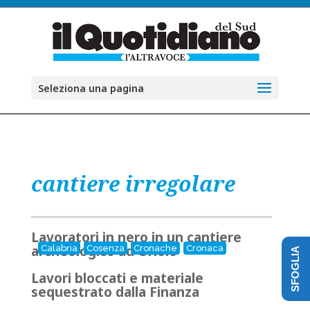
Seleziona una pagina
cantiere irregolare
Lavoratori in nero in un cantiere
archeologico ad Oriolo
Calabria
Cosenza
Cronache
Cronaca
SFOGLIA
Lavori bloccati e materiale
sequestrato dalla Finanza