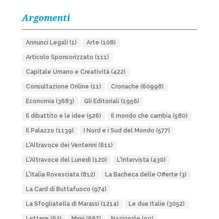
Argomenti
Annunci Legali
(1)
Arte
(108)
Articolo Sponsorizzato
(111)
Capitale Umano e Creatività
(422)
Consultazione Online
(11)
Cronache
(60998)
Economia
(3683)
Gli Editoriali
(1956)
Il dibattito e le idee
(526)
Il mondo che cambia
(580)
Il Palazzo
(1139)
I Nord e i Sud del Mondo
(577)
L'Altravoce dei Ventenni
(611)
L'Altravoce del Lunedì
(120)
L'Intervista
(430)
L'Italia Rovesciata
(812)
La Bacheca delle Offerte
(3)
La Card di Buttafuoco
(974)
La Sfogliatella di Marassi
(1214)
Le due Italie
(3052)
Lettere
(62)
Mimì
(667)
Nazionale
(99)