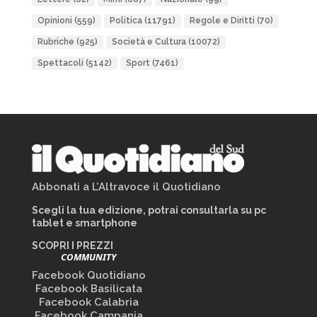
Opinioni
(559)
Politica
(11791)
Regole e Diritti
(70)
Rubriche
(925)
Società e Cultura
(10072)
Spettacoli
(5142)
Sport
(7461)
Abbonati a L’Altravoce il Quotidiano
Scegli la tua edizione, potrai consultarla su pc
tablet e smartphone
SCOPRI I PREZZI
COMMUNITY
Facebook Quotidiano
Facebook Basilicata
Facebook Calabria
Facebook Campania