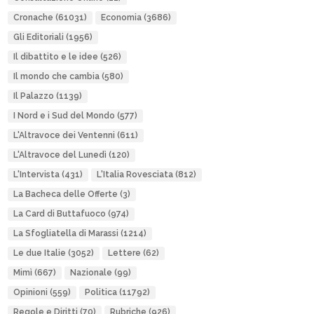
Cronache
(61031)
Economia
(3686)
Gli Editoriali
(1956)
Il dibattito e le idee
(526)
Il mondo che cambia
(580)
Il Palazzo
(1139)
I Nord e i Sud del Mondo
(577)
L'Altravoce dei Ventenni
(611)
L'Altravoce del Lunedì
(120)
L'Intervista
(431)
L'Italia Rovesciata
(812)
La Bacheca delle Offerte
(3)
La Card di Buttafuoco
(974)
La Sfogliatella di Marassi
(1214)
Le due Italie
(3052)
Lettere
(62)
Mimì
(667)
Nazionale
(99)
Opinioni
(559)
Politica
(11792)
Regole e Diritti
(70)
Rubriche
(926)