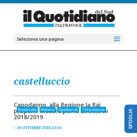
Seleziona una pagina
castelluccio
Capodanno, alla Regione la Rai
propone Matera per la diretta tv
Basilicata
Matera
Spettacoli
Televisione
SFOGLIA
2018/2019
|
16 OTTOBRE 2018 13:05