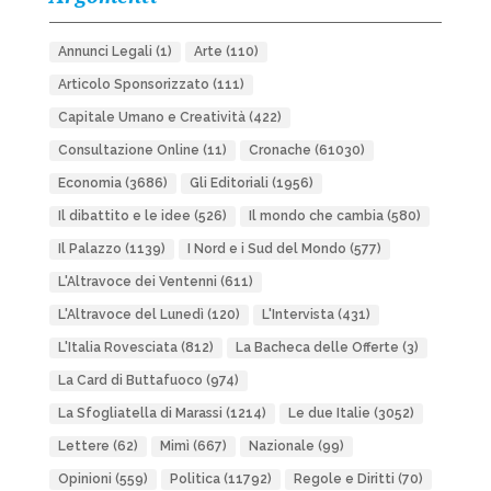
Annunci Legali
(1)
Arte
(110)
Articolo Sponsorizzato
(111)
Capitale Umano e Creatività
(422)
Consultazione Online
(11)
Cronache
(61030)
Economia
(3686)
Gli Editoriali
(1956)
Il dibattito e le idee
(526)
Il mondo che cambia
(580)
Il Palazzo
(1139)
I Nord e i Sud del Mondo
(577)
L'Altravoce dei Ventenni
(611)
L'Altravoce del Lunedì
(120)
L'Intervista
(431)
L'Italia Rovesciata
(812)
La Bacheca delle Offerte
(3)
La Card di Buttafuoco
(974)
La Sfogliatella di Marassi
(1214)
Le due Italie
(3052)
Lettere
(62)
Mimì
(667)
Nazionale
(99)
Opinioni
(559)
Politica
(11792)
Regole e Diritti
(70)