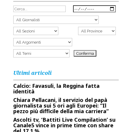
Ultimi articoli
Calcio: Favasuli, la Reggina fatta
identità
Chiara Pellacani, il servizio del papà
giornalista sui 5 ori agli Europei: “Il
pezzo più difficile della mia carriera”
Ascolti tv, ‘Battiti Live Compilation’ su
Canale5 vince in prime time con share
del 17,1 %