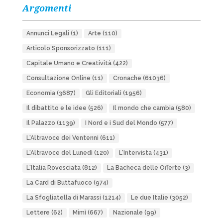
Argomenti
Annunci Legali
(1)
Arte
(110)
Articolo Sponsorizzato
(111)
Capitale Umano e Creatività
(422)
Consultazione Online
(11)
Cronache
(61036)
Economia
(3687)
Gli Editoriali
(1956)
Il dibattito e le idee
(526)
Il mondo che cambia
(580)
Il Palazzo
(1139)
I Nord e i Sud del Mondo
(577)
L'Altravoce dei Ventenni
(611)
L'Altravoce del Lunedì
(120)
L'Intervista
(431)
L'Italia Rovesciata
(812)
La Bacheca delle Offerte
(3)
La Card di Buttafuoco
(974)
La Sfogliatella di Marassi
(1214)
Le due Italie
(3052)
Lettere
(62)
Mimì
(667)
Nazionale
(99)