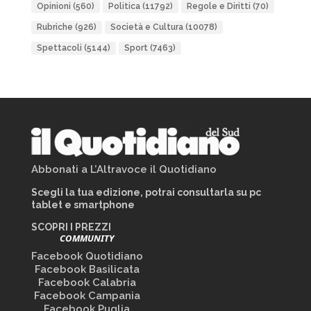
Opinioni
(560)
Politica
(11792)
Regole e Diritti
(70)
Rubriche
(926)
Società e Cultura
(10078)
Spettacoli
(5144)
Sport
(7463)
Abbonati a L’Altravoce il Quotidiano
Scegli la tua edizione, potrai consultarla su pc
tablet e smartphone
SCOPRI I PREZZI
COMMUNITY
Facebook Quotidiano
Facebook Basilicata
Facebook Calabria
Facebook Campania
Facebook Puglia