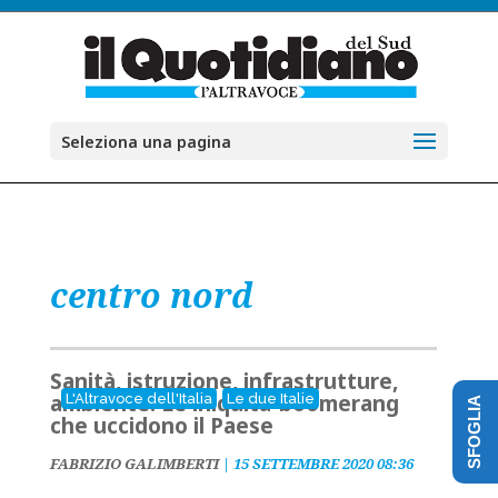
Seleziona una pagina
centro nord
Sanità, istruzione, infrastrutture,
ambiente. Le iniquità-boomerang
L'Altravoce dell'Italia
Le due Italie
SFOGLIA
che uccidono il Paese
FABRIZIO GALIMBERTI
|
15 SETTEMBRE 2020 08:36