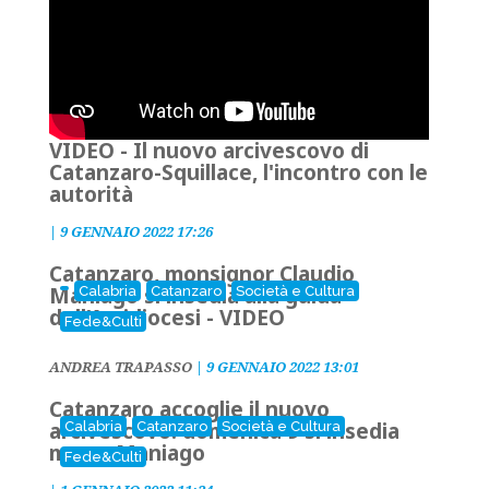
VIDEO - Il nuovo arcivescovo di
Catanzaro-Squillace, l'incontro con le
autorità
|
9 GENNAIO 2022 17:26
Catanzaro, monsignor Claudio
Maniago si insedia alla guida
Calabria
Catanzaro
Società e Cultura
dell’Arcidiocesi - VIDEO
Fede&Culti
ANDREA TRAPASSO
|
9 GENNAIO 2022 13:01
Catanzaro accoglie il nuovo
arcivescovo: domenica 9 si insedia
Calabria
Catanzaro
Società e Cultura
mons. Maniago
Fede&Culti