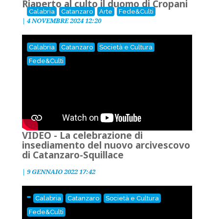
Riaperto al culto il duomo di Cropani
Calabria
Catanzaro
Arte
Fede&Culti
|
4 NOVEMBRE 2024 12:20
Calabria
Catanzaro
Società e Cultura
Fede&Culti
VIDEO - La celebrazione di
insediamento del nuovo arcivescovo
di Catanzaro-Squillace
|
9 GENNAIO 2022 17:42
Calabria
Catanzaro
Società e Cultura
Fede&Culti