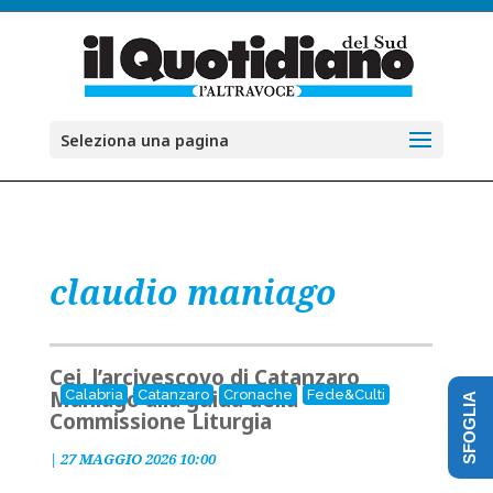
Seleziona una pagina
claudio maniago
Cei, l’arcivescovo di Catanzaro
Maniago alla guida della
Calabria
Catanzaro
Cronache
Fede&Culti
SFOGLIA
Commissione Liturgia
|
27 MAGGIO 2026 10:00