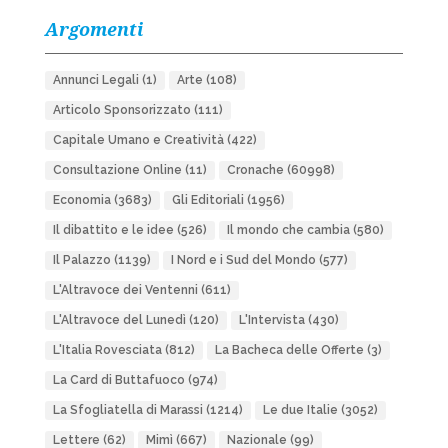
Argomenti
Annunci Legali
(1)
Arte
(108)
Articolo Sponsorizzato
(111)
Capitale Umano e Creatività
(422)
Consultazione Online
(11)
Cronache
(60998)
Economia
(3683)
Gli Editoriali
(1956)
Il dibattito e le idee
(526)
Il mondo che cambia
(580)
Il Palazzo
(1139)
I Nord e i Sud del Mondo
(577)
L'Altravoce dei Ventenni
(611)
L'Altravoce del Lunedì
(120)
L'Intervista
(430)
L'Italia Rovesciata
(812)
La Bacheca delle Offerte
(3)
La Card di Buttafuoco
(974)
La Sfogliatella di Marassi
(1214)
Le due Italie
(3052)
Lettere
(62)
Mimì
(667)
Nazionale
(99)