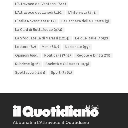
L'Altravoce dei Ventenni
(611)
L'Altravoce del Lunedì
(120)
L'Intervista
(431)
L'Italia Rovesciata
(812)
La Bacheca delle Offerte
(3)
La Card di Buttafuoco
(974)
La Sfogliatella di Marassi
(1214)
Le due Italie
(3052)
Lettere
(62)
Mimì
(667)
Nazionale
(99)
Opinioni
(559)
Politica
(11791)
Regole e Diritti
(70)
Rubriche
(926)
Società e Cultura
(10075)
Spettacoli
(5143)
Sport
(7461)
Abbonati a L’Altravoce il Quotidiano