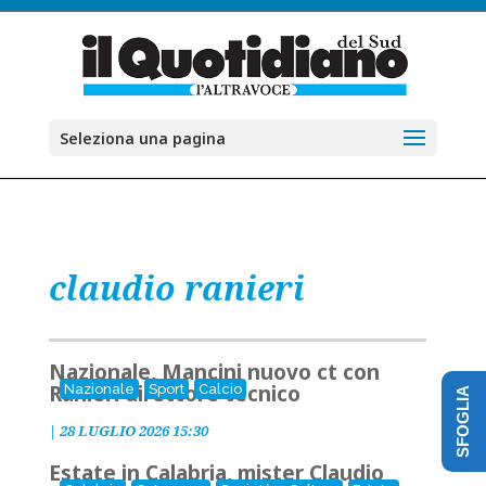
Seleziona una pagina
claudio ranieri
Nazionale, Mancini nuovo ct con
Ranieri direttore tecnico
Nazionale
Sport
Calcio
SFOGLIA
|
28 LUGLIO 2026 15:30
Estate in Calabria, mister Claudio