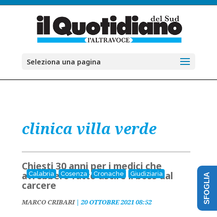
Seleziona una pagina
clinica villa verde
Chiesti 30 anni per i medici che
avrebbero fatto uscire il boss dal
Calabria
Cosenza
Cronache
Giudiziaria
SFOGLIA
carcere
MARCO CRIBARI
|
20 OTTOBRE 2021 08:52