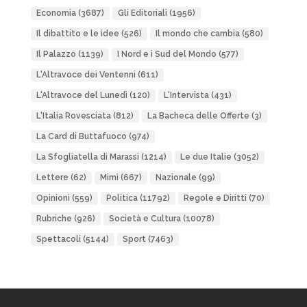
Economia
(3687)
Gli Editoriali
(1956)
Il dibattito e le idee
(526)
Il mondo che cambia
(580)
Il Palazzo
(1139)
I Nord e i Sud del Mondo
(577)
L'Altravoce dei Ventenni
(611)
L'Altravoce del Lunedì
(120)
L'Intervista
(431)
L'Italia Rovesciata
(812)
La Bacheca delle Offerte
(3)
La Card di Buttafuoco
(974)
La Sfogliatella di Marassi
(1214)
Le due Italie
(3052)
Lettere
(62)
Mimì
(667)
Nazionale
(99)
Opinioni
(559)
Politica
(11792)
Regole e Diritti
(70)
Rubriche
(926)
Società e Cultura
(10078)
Spettacoli
(5144)
Sport
(7463)