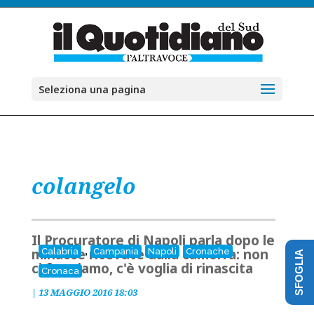
Seleziona una pagina
colangelo
Il Procuratore di Napoli parla dopo le
,
minacce ricevute dalla camorra: non
Calabria
Campania
Napoli
Cronache
SFOGLIA
ci fermiamo, c'è voglia di rinascita
Cronaca
|
13 MAGGIO 2016 18:03