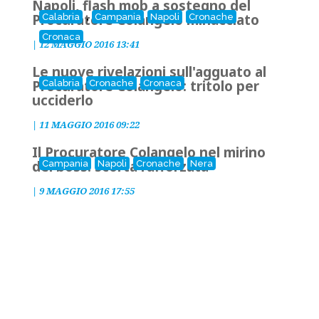
Napoli, flash mob a sostegno del
,
Procuratore Colangelo minacciato
Calabria
Campania
Napoli
Cronache
Cronaca
|
12 MAGGIO 2016 13:41
Le nuove rivelazioni sull'agguato al
Procuratore Colangelo: tritolo per
Calabria
Cronache
Cronaca
ucciderlo
|
11 MAGGIO 2016 09:22
Il Procuratore Colangelo nel mirino
dei boss: scorta rafforzata
Campania
Napoli
Cronache
Nera
|
9 MAGGIO 2016 17:55