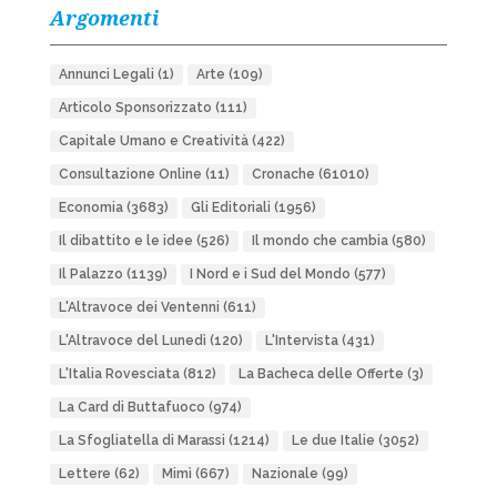
Argomenti
Annunci Legali
(1)
Arte
(109)
Articolo Sponsorizzato
(111)
Capitale Umano e Creatività
(422)
Consultazione Online
(11)
Cronache
(61010)
Economia
(3683)
Gli Editoriali
(1956)
Il dibattito e le idee
(526)
Il mondo che cambia
(580)
Il Palazzo
(1139)
I Nord e i Sud del Mondo
(577)
L'Altravoce dei Ventenni
(611)
L'Altravoce del Lunedì
(120)
L'Intervista
(431)
L'Italia Rovesciata
(812)
La Bacheca delle Offerte
(3)
La Card di Buttafuoco
(974)
La Sfogliatella di Marassi
(1214)
Le due Italie
(3052)
Lettere
(62)
Mimì
(667)
Nazionale
(99)