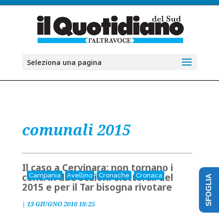
Seleziona una pagina
comunali 2015
Il caso a Cervinara: non tornano i
conti in due sezioni elettorali del
Campania
Avellino
Cronache
Cronaca
SFOGLIA
2015 e per il Tar bisogna rivotare
|
13 GIUGNO 2016 18:25