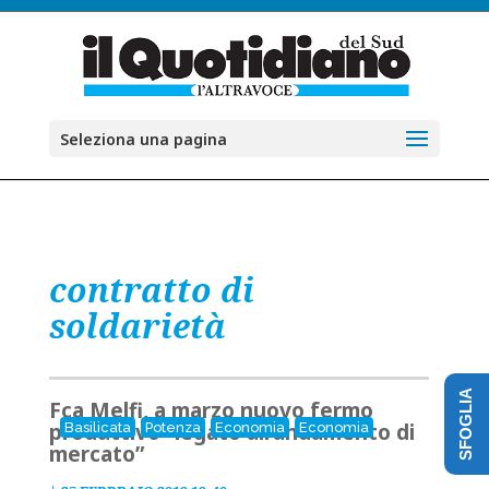
Seleziona una pagina
contratto di
soldarietà
SFOGLIA
Fca Melfi, a marzo nuovo fermo
produttivo “legato all’andamento di
Basilicata
Potenza
Economia
Economia
mercato”