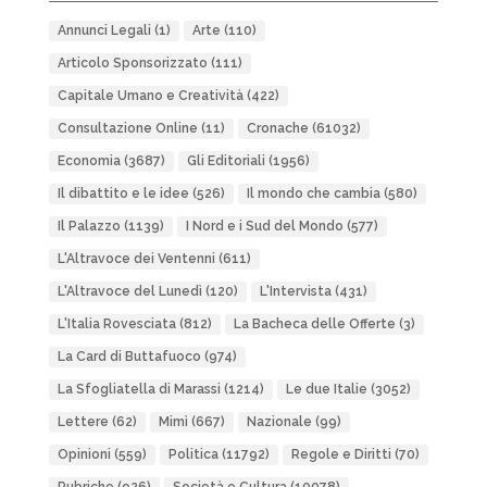
Annunci Legali
(1)
Arte
(110)
Articolo Sponsorizzato
(111)
Capitale Umano e Creatività
(422)
Consultazione Online
(11)
Cronache
(61032)
Economia
(3687)
Gli Editoriali
(1956)
Il dibattito e le idee
(526)
Il mondo che cambia
(580)
Il Palazzo
(1139)
I Nord e i Sud del Mondo
(577)
L'Altravoce dei Ventenni
(611)
L'Altravoce del Lunedì
(120)
L'Intervista
(431)
L'Italia Rovesciata
(812)
La Bacheca delle Offerte
(3)
La Card di Buttafuoco
(974)
La Sfogliatella di Marassi
(1214)
Le due Italie
(3052)
Lettere
(62)
Mimì
(667)
Nazionale
(99)
Opinioni
(559)
Politica
(11792)
Regole e Diritti
(70)