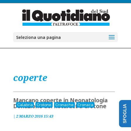
Seleziona una pagina
coperte
Mancano coperte in Neonatologia
Donazione del Rotaract a Crotone
Calabria
Crotone
Cronache
Cronaca
SFOGLIA
|
2 MARZO 2016 15:43