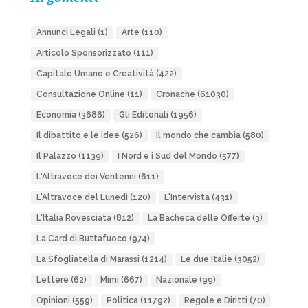
Annunci Legali
(1)
Arte
(110)
Articolo Sponsorizzato
(111)
Capitale Umano e Creatività
(422)
Consultazione Online
(11)
Cronache
(61030)
Economia
(3686)
Gli Editoriali
(1956)
Il dibattito e le idee
(526)
Il mondo che cambia
(580)
Il Palazzo
(1139)
I Nord e i Sud del Mondo
(577)
L'Altravoce dei Ventenni
(611)
L'Altravoce del Lunedì
(120)
L'Intervista
(431)
L'Italia Rovesciata
(812)
La Bacheca delle Offerte
(3)
La Card di Buttafuoco
(974)
La Sfogliatella di Marassi
(1214)
Le due Italie
(3052)
Lettere
(62)
Mimì
(667)
Nazionale
(99)
Opinioni
(559)
Politica
(11792)
Regole e Diritti
(70)