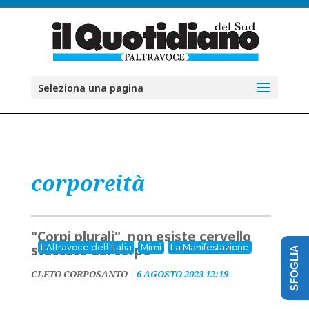
Seleziona una pagina
corporeità
"Corpi plurali", non esiste cervello
staccato dal corpo
L'Altravoce dell'Italia
Mimì
La Manifestazione
SFOGLIA
CLETO CORPOSANTO
|
6 AGOSTO 2023 12:19