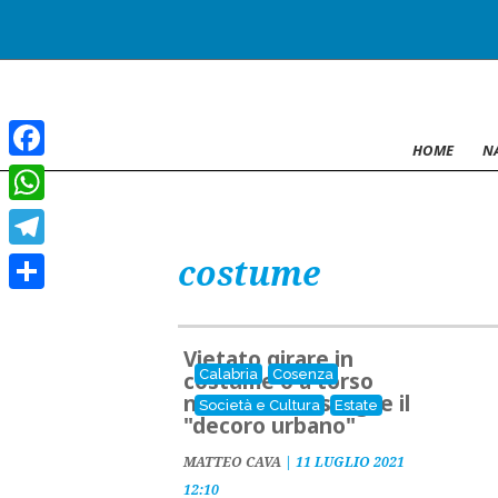
HOME
N
Facebook
WhatsApp
costume
Telegram
Condividi
Vietato girare in
Calabria
Cosenza
costume o a torso
nudo: Scalea sceglie il
Società e Cultura
Estate
"decoro urbano"
MATTEO CAVA
|
11 LUGLIO 2021
12:10