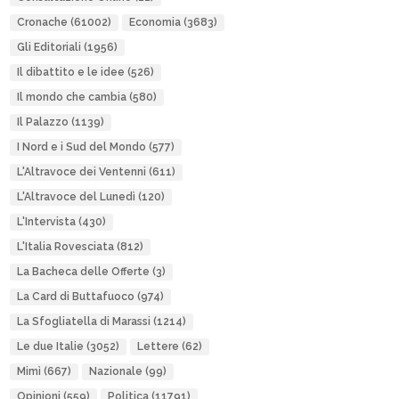
Cronache
(61002)
Economia
(3683)
Gli Editoriali
(1956)
Il dibattito e le idee
(526)
Il mondo che cambia
(580)
Il Palazzo
(1139)
I Nord e i Sud del Mondo
(577)
L'Altravoce dei Ventenni
(611)
L'Altravoce del Lunedì
(120)
L'Intervista
(430)
L'Italia Rovesciata
(812)
La Bacheca delle Offerte
(3)
La Card di Buttafuoco
(974)
La Sfogliatella di Marassi
(1214)
Le due Italie
(3052)
Lettere
(62)
Mimì
(667)
Nazionale
(99)
Opinioni
(559)
Politica
(11791)