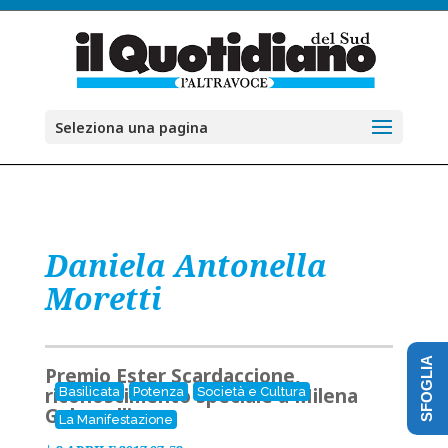
Seleziona una pagina
Daniela Antonella
Moretti
SFOGLIA
Premio Ester Scardaccione,
riconoscimento speciale a Milena
Basilicata
Potenza
Società e Cultura
Gabanelli
La Manifestazione