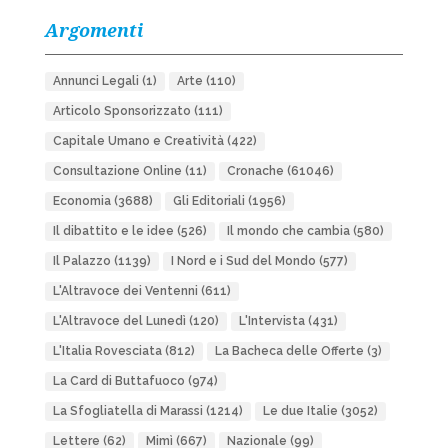
Argomenti
Annunci Legali
(1)
Arte
(110)
Articolo Sponsorizzato
(111)
Capitale Umano e Creatività
(422)
Consultazione Online
(11)
Cronache
(61046)
Economia
(3688)
Gli Editoriali
(1956)
Il dibattito e le idee
(526)
Il mondo che cambia
(580)
Il Palazzo
(1139)
I Nord e i Sud del Mondo
(577)
L'Altravoce dei Ventenni
(611)
L'Altravoce del Lunedì
(120)
L'Intervista
(431)
L'Italia Rovesciata
(812)
La Bacheca delle Offerte
(3)
La Card di Buttafuoco
(974)
La Sfogliatella di Marassi
(1214)
Le due Italie
(3052)
Lettere
(62)
Mimì
(667)
Nazionale
(99)