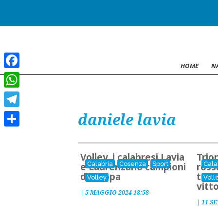
HOME
N
Facebook
WhatsApp
daniele lavia
Telegram
Condividi
Volley, i calabresi Lavia
Trion
Calabria
Cosenza
Sport
Cala
e Laurenzano campioni
ross
d'Europa
trasc
Volley
Voll
vitt
|
5 MAGGIO 2024 18:58
|
11 S