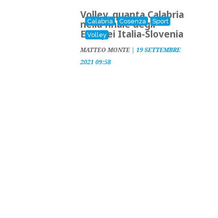
Volley, quanta Calabria
Calabria
Cosenza
Sport
nella finale degli
Europei Italia-Slovenia
Volley
MATTEO MONTE
|
19 SETTEMBRE
2021 09:58