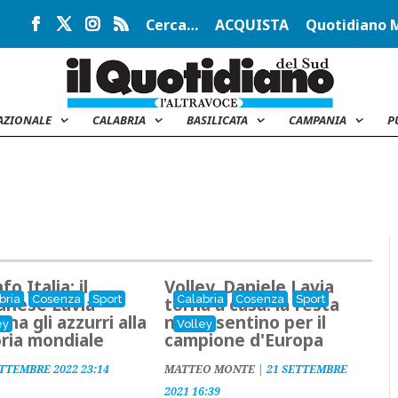
Cerca…
ACQUISTA
Quotidiano 
AZIONALE
CALABRIA
BASILICATA
CAMPANIA
P
fo Italia: il
Volley, Daniele Lavia
bria
Cosenza
Sport
Calabria
Cosenza
Sport
anese Lavia
torna a casa: la festa
ina gli azzurri alla
nel Cosentino per il
ey
Volley
oria mondiale
campione d'Europa
ETTEMBRE 2022 23:14
MATTEO MONTE
|
21 SETTEMBRE
2021 16:39