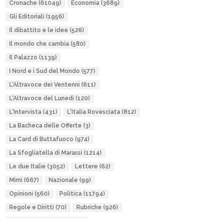
Cronache
(61049)
Economia
(3689)
Gli Editoriali
(1956)
Il dibattito e le idee
(526)
Il mondo che cambia
(580)
Il Palazzo
(1139)
I Nord e i Sud del Mondo
(577)
L'Altravoce dei Ventenni
(611)
L'Altravoce del Lunedì
(120)
L'Intervista
(431)
L'Italia Rovesciata
(812)
La Bacheca delle Offerte
(3)
La Card di Buttafuoco
(974)
La Sfogliatella di Marassi
(1214)
Le due Italie
(3052)
Lettere
(62)
Mimì
(667)
Nazionale
(99)
Opinioni
(560)
Politica
(11794)
Regole e Diritti
(70)
Rubriche
(926)