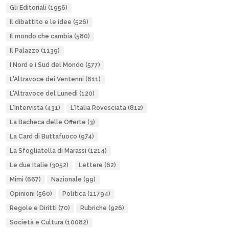
Gli Editoriali
(1956)
Il dibattito e le idee
(526)
Il mondo che cambia
(580)
Il Palazzo
(1139)
I Nord e i Sud del Mondo
(577)
L'Altravoce dei Ventenni
(611)
L'Altravoce del Lunedì
(120)
L'Intervista
(431)
L'Italia Rovesciata
(812)
La Bacheca delle Offerte
(3)
La Card di Buttafuoco
(974)
La Sfogliatella di Marassi
(1214)
Le due Italie
(3052)
Lettere
(62)
Mimì
(667)
Nazionale
(99)
Opinioni
(560)
Politica
(11794)
Regole e Diritti
(70)
Rubriche
(926)
Società e Cultura
(10082)