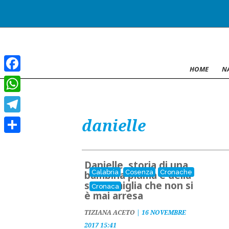
HOME
N
Facebook
WhatsApp
danielle
Telegram
Condividi
Danielle, storia di una
Calabria
Cosenza
Cronache
bambina piuma e della
sua famiglia che non si
Cronaca
è mai arresa
TIZIANA ACETO
|
16 NOVEMBRE
2017 15:41