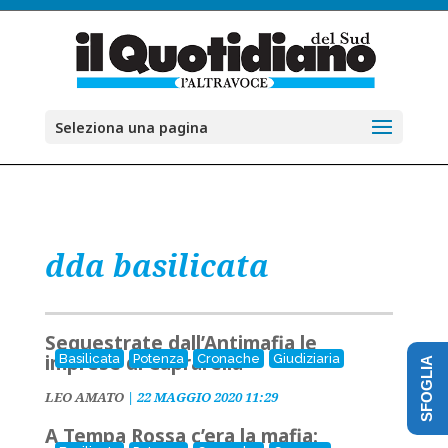
Seleziona una pagina
dda basilicata
Sequestrate dall’Antimafia le
imprese di Caprarella
Basilicata
Potenza
Cronache
Giudiziaria
SFOGLIA
LEO AMATO
|
22 MAGGIO 2020 11:29
A Tempa Rossa c’era la mafia: