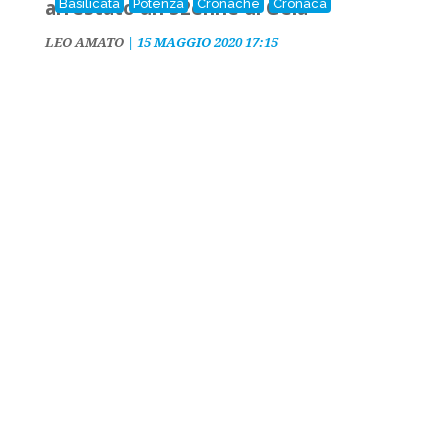
arrestato un 52enne di Gela
Basilicata
Potenza
Cronache
Cronaca
LEO AMATO
|
15 MAGGIO 2020 17:15