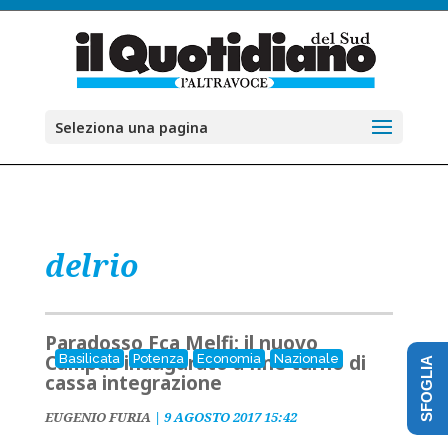
Seleziona una pagina
delrio
Paradosso Fca Melfi: il nuovo
Campus inaugurato a fine turno di
Basilicata
Potenza
Economia
Nazionale
SFOGLIA
cassa integrazione
EUGENIO FURIA
|
9 AGOSTO 2017 15:42