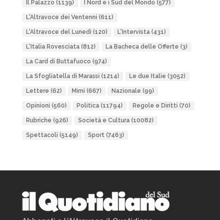
Il Palazzo
(1139)
I Nord e i Sud del Mondo
(577)
L'Altravoce dei Ventenni
(611)
L'Altravoce del Lunedì
(120)
L'Intervista
(431)
L'Italia Rovesciata
(812)
La Bacheca delle Offerte
(3)
La Card di Buttafuoco
(974)
La Sfogliatella di Marassi
(1214)
Le due Italie
(3052)
Lettere
(62)
Mimì
(667)
Nazionale
(99)
Opinioni
(560)
Politica
(11794)
Regole e Diritti
(70)
Rubriche
(926)
Società e Cultura
(10082)
Spettacoli
(5149)
Sport
(7463)