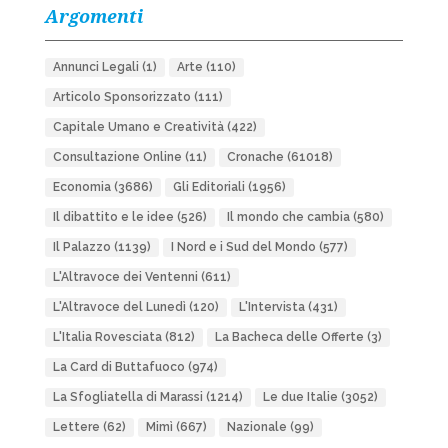
Argomenti
Annunci Legali
(1)
Arte
(110)
Articolo Sponsorizzato
(111)
Capitale Umano e Creatività
(422)
Consultazione Online
(11)
Cronache
(61018)
Economia
(3686)
Gli Editoriali
(1956)
Il dibattito e le idee
(526)
Il mondo che cambia
(580)
Il Palazzo
(1139)
I Nord e i Sud del Mondo
(577)
L'Altravoce dei Ventenni
(611)
L'Altravoce del Lunedì
(120)
L'Intervista
(431)
L'Italia Rovesciata
(812)
La Bacheca delle Offerte
(3)
La Card di Buttafuoco
(974)
La Sfogliatella di Marassi
(1214)
Le due Italie
(3052)
Lettere
(62)
Mimì
(667)
Nazionale
(99)