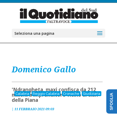
Seleziona una pagina
Domenico Gallo
'Ndrangheta, maxi confisca da 212
milioni a imprenditore vicino ai clan
Calabria
Reggio Calabria
Cronache
Giudiziaria
SFOGLIA
della Piana
|
11 FEBBRAIO 2021 09:03