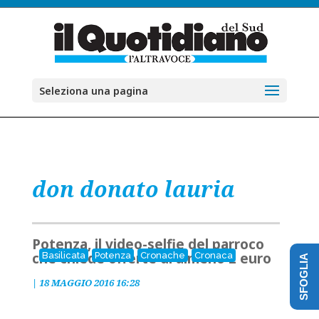
Seleziona una pagina
don donato lauria
Potenza, il video-selfie del parroco
che chiede offerte di almeno 2 euro
Basilicata
Potenza
Cronache
Cronaca
SFOGLIA
|
18 MAGGIO 2016 16:28