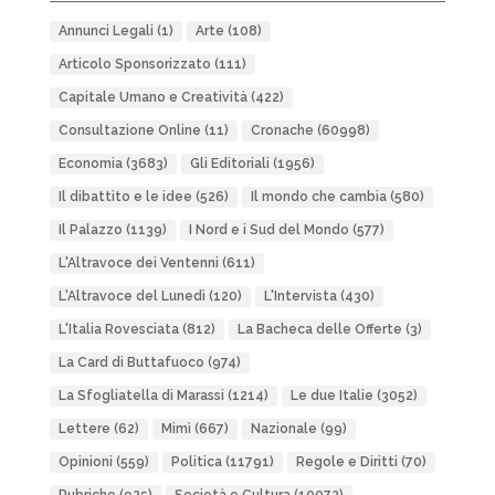
Annunci Legali
(1)
Arte
(108)
Articolo Sponsorizzato
(111)
Capitale Umano e Creatività
(422)
Consultazione Online
(11)
Cronache
(60998)
Economia
(3683)
Gli Editoriali
(1956)
Il dibattito e le idee
(526)
Il mondo che cambia
(580)
Il Palazzo
(1139)
I Nord e i Sud del Mondo
(577)
L'Altravoce dei Ventenni
(611)
L'Altravoce del Lunedì
(120)
L'Intervista
(430)
L'Italia Rovesciata
(812)
La Bacheca delle Offerte
(3)
La Card di Buttafuoco
(974)
La Sfogliatella di Marassi
(1214)
Le due Italie
(3052)
Lettere
(62)
Mimì
(667)
Nazionale
(99)
Opinioni
(559)
Politica
(11791)
Regole e Diritti
(70)