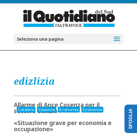
Seleziona una pagina
edizlizia
Allarme di Ance Cosenza per il
settore edilizio
Calabria
Cosenza
Economia
Economia
SFOGLIA
«Situazione grave per economia e
occupazione»