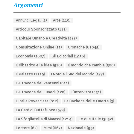
Argomenti
Annunci Legali
(1)
Arte
(110)
Articolo Sponsorizzato
(111)
Capitale Umano e Creatività
(422)
Consultazione Online
(11)
Cronache
(61045)
Economia
(3687)
Gli Editoriali
(1956)
Il dibattito e le idee
(526)
Il mondo che cambia
(580)
Il Palazzo
(1139)
I Nord e i Sud del Mondo
(577)
L'Altravoce dei Ventenni
(611)
L'Altravoce del Lunedì
(120)
L'Intervista
(431)
L'Italia Rovesciata
(812)
La Bacheca delle Offerte
(3)
La Card di Buttafuoco
(974)
La Sfogliatella di Marassi
(1214)
Le due Italie
(3052)
Lettere
(62)
Mimì
(667)
Nazionale
(99)